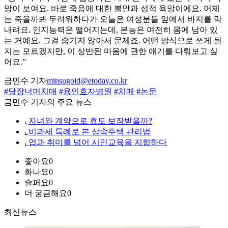
망이 보여요. 바로 죽음에 대한 불안과 성적 욕망이에요. 어제
는 죽을까봐 두려워하다가 오늘은 여성분들 앞에서 바지를 막
내려요. 인지능력은 떨어지는데, 본능은 여전히 몸에 남아 있
는 거예요. 그걸 숨기지 않아서 문제죠. 어떤 방식으로 쓰게 될
지는 모르겠지만, 이 상반된 마음에 관한 얘기를 다뤄보고 싶
어요.”
금민수 기자
minsugold@etoday.co.kr
#담장너머치매
#용인효자병원
#치매
#논문
금민수 기자의 주요 뉴스
⌞
자녀와 계약으로 효도 보장받을까?
⌞
비과세 특례로 본 상속주택 관리법
⌞
업과 취미를 넘어 시민교육을 지향하다
좋아요
0
화나요
0
슬퍼요
0
더 궁금해요
0
최신뉴스