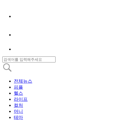
전체뉴스
피플
헬스
라이프
컬처
머니
테마