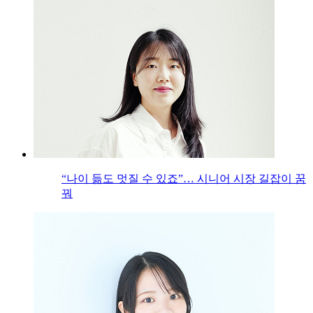
“나이 듦도 멋질 수 있죠”… 시니어 시장 길잡이 꿈
꿔