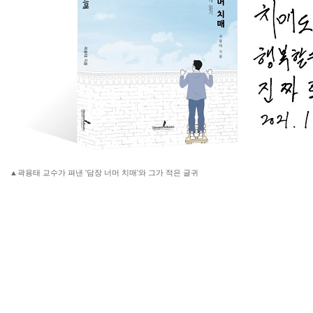
▲곽용태 교수가 펴낸 '담장 너머 치매'와 그가 적은 글귀