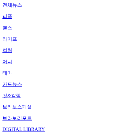
전체뉴스
피플
헬스
라이프
컬처
머니
테마
카드뉴스
컷&칼럼
브라보스페셜
브라보리포트
DIGITAL LIBRARY