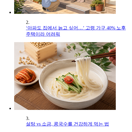
2.
‘아파도 집에서 늙고 싶어…’ 고령 가구 40% 노후
주택이라 어려워
3.
설탕 vs 소금, 콩국수를 건강하게 먹는 법