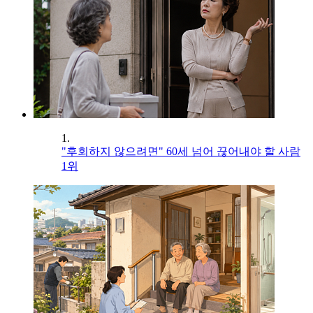
1.
"후회하지 않으려면" 60세 넘어 끊어내야 할 사람
1위