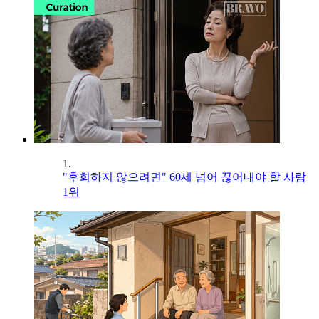
1.
"후회하지 않으려면" 60세 넘어 끊어내야 할 사람
1위