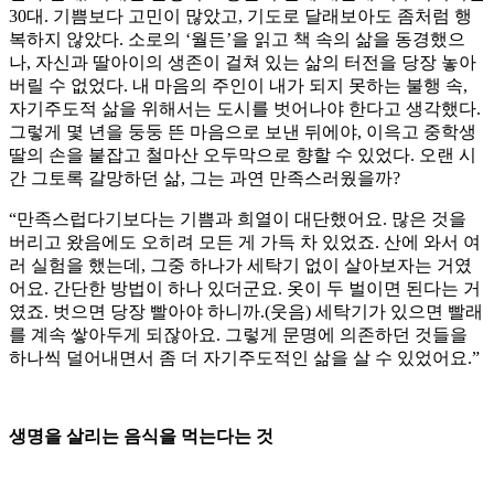
30대. 기쁨보다 고민이 많았고, 기도로 달래보아도 좀처럼 행
복하지 않았다. 소로의 ‘월든’을 읽고 책 속의 삶을 동경했으
나, 자신과 딸아이의 생존이 걸쳐 있는 삶의 터전을 당장 놓아
버릴 수 없었다. 내 마음의 주인이 내가 되지 못하는 불행 속,
자기주도적 삶을 위해서는 도시를 벗어나야 한다고 생각했다.
그렇게 몇 년을 둥둥 뜬 마음으로 보낸 뒤에야, 이윽고 중학생
딸의 손을 붙잡고 철마산 오두막으로 향할 수 있었다. 오랜 시
간 그토록 갈망하던 삶, 그는 과연 만족스러웠을까?
“만족스럽다기보다는 기쁨과 희열이 대단했어요. 많은 것을
버리고 왔음에도 오히려 모든 게 가득 차 있었죠. 산에 와서 여
러 실험을 했는데, 그중 하나가 세탁기 없이 살아보자는 거였
어요. 간단한 방법이 하나 있더군요. 옷이 두 벌이면 된다는 거
였죠. 벗으면 당장 빨아야 하니까.(웃음) 세탁기가 있으면 빨래
를 계속 쌓아두게 되잖아요. 그렇게 문명에 의존하던 것들을
하나씩 덜어내면서 좀 더 자기주도적인 삶을 살 수 있었어요.”
생명을 살리는 음식을 먹는다는 것