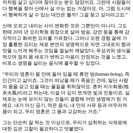
저처럼 살고 싶다며 찾아오는 분도 많았어요. 그런데 사람들이
다 행복을 찾아 산에서 살 수는 없는 거잖아요. 아, 그럼 도시에
서 행복하게 살 수 있는 대안은 뭘까? 그걸 찾고 싶더라고요.”
산에 오르고 내리는 사이 변화한 것은 그뿐만이 아니다. 그도
한때 20여 년 요리학원 원장으로 살며 방송, 강연 등을 통해 감
각적이고 화려한 요리를 가르쳤다. 그러나 오랜 경험 끝에 가
장 훌륭한 요리는 재료 본연의 생명력으로 자연 그대로의 향과
맛을 느끼게 해주는 것임을 절실히 깨달았다. 푸성귀와 생식을
먹으며 점차 몸 세포가 변하고 마음이 안정되는 것을 느꼈고,
비로소 생명을 살리는 음식에 몰두할 수 있었다.
“우리의 영혼이 몸 안에 들어 있을 때 휴먼 빙(human-being), 즉
인간이고 삶이죠. 그것이 떠났을 때가 죽음인 건데, 일단 사람
의 몸을 갖고 있을 때는 물질을 취하잖아요. 흔히 지수화풍(地
水火風)이라고 하는데, 이걸 더 깊이 쪼개면 빛과 진동이죠. 실
제로는 눈에 보이지 않는 것들이 결합해 어떤 생명체가 된 거
예요. 내가 마신 공기, 먹은 음식, 내 안의 사유 등과 어우러져
몸이 되고, 우리 영혼은 그 몸과 교감하는 거죠.”
그는 단순히 잘 먹는 것 이상으로, 우리가 섭취하는 식재료에
대한 깊은 고찰이 필요하다고 덧붙였다.