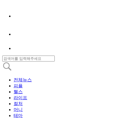
전체뉴스
피플
헬스
라이프
컬처
머니
테마