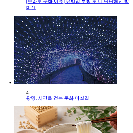
[브라보 문화 이슈] 유방암 투병 후 더 단단해진 박
미선
4.
광명, 시간을 걷는 문화 마실길