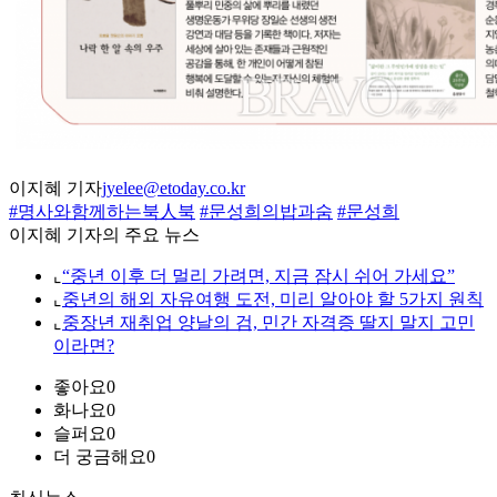
이지혜 기자
jyelee@etoday.co.kr
#명사와함께하는북人북
#문성희의밥과숨
#문성희
이지혜 기자의 주요 뉴스
⌞
“중년 이후 더 멀리 가려면, 지금 잠시 쉬어 가세요”
⌞
중년의 해외 자유여행 도전, 미리 알아야 할 5가지 원칙
⌞
중장년 재취업 양날의 검, 민간 자격증 딸지 말지 고민
이라면?
좋아요
0
화나요
0
슬퍼요
0
더 궁금해요
0