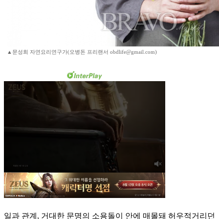
▲문성희 자연요리연구가(오병돈 프리랜서 obdlife@gmail.com)
일과 관계, 거대한 문명의 소용돌이 안에 매몰돼 허우적거리던