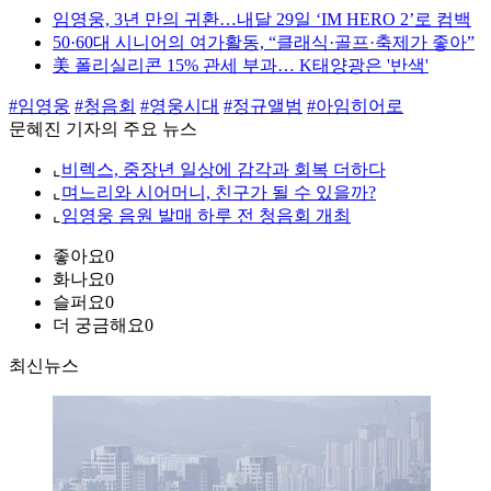
임영웅, 3년 만의 귀환…내달 29일 ‘IM HERO 2’로 컴백
50·60대 시니어의 여가활동, “클래식·골프·축제가 좋아”
美 폴리실리콘 15% 관세 부과… K태양광은 '반색'
#임영웅
#청음회
#영웅시대
#정규앨범
#아임히어로
문혜진 기자의 주요 뉴스
⌞
비렉스, 중장년 일상에 감각과 회복 더하다
⌞
며느리와 시어머니, 친구가 될 수 있을까?
⌞
임영웅 음원 발매 하루 전 청음회 개최
좋아요
0
화나요
0
슬퍼요
0
더 궁금해요
0
최신뉴스