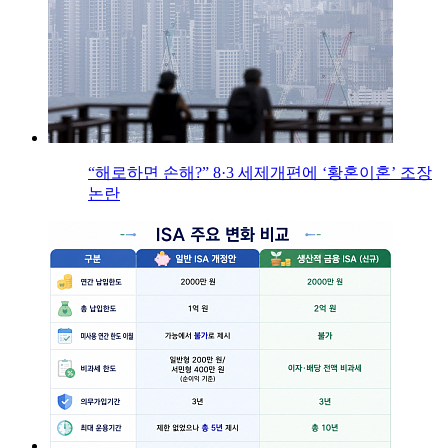
“해로하면 손해?” 8·3 세제개편에 ‘황혼이혼’ 조장
논란