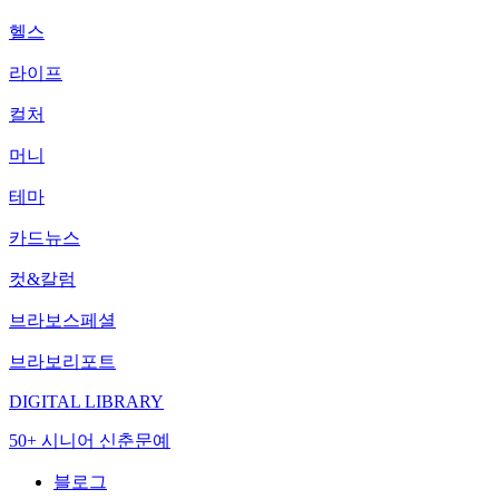
헬스
라이프
컬처
머니
테마
카드뉴스
컷&칼럼
브라보스페셜
브라보리포트
DIGITAL LIBRARY
50+ 시니어 신춘문예
블로그