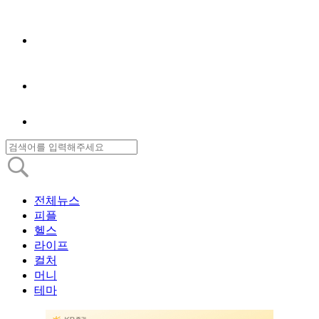
전체뉴스
피플
헬스
라이프
컬처
머니
테마