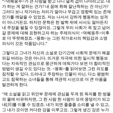
“<덕혜옹주>가 큰 사랑을 받고 나니 덜컥 겁이 나더라고요. 내
가 하는 게 잘하는 건가? 내 꿈에 취해 잘난척하는 건 아닌가?
그러다 보니 작가라는 자리가 얼마나 무겁고 영향력 있는 존재
인가를 깨달을 수 있었죠. 저는 나서서 강하게 행동하는 성격
이 아니거든요. 하지만 문학은 한 발짝 뒤에 서서도 얼마든지
내 주장을 펼칠 수 있잖아요. 그렇게 우리 사회가 꼭 짚고 넘어
갈 문제에 대해 표현하고자 하는 주제의식이 <덕혜옹주>이후
로 더 뚜렷해졌죠. <몽화>는 그런 작가로서의 책임감과 소명
의식이 깃든 작품입니다.”
그렇다고 그녀가 자신의 소설로 단기간에 사회적 문제가 해결
되길 바라는 것은 아니다. 뜨거운 자극에 의한 일시적 행동보
다는 지속적인 관심으로 뭉근하게 데워가다 보면 더 합리적인
방법이 생길 수도 있다는 것. <몽화>를 읽어보면 그런 의도를
짐작할 수 있다. 드러내고 주장하는 인물이 아닌, 다소 평범하
고도 침묵하는 소녀들을 통해 객관적 시선으로 더 큰 아픔을
발견하게 한다.
“제 소설을 읽고 위안부 문제에 관심을 두게 된 독자를 한 방울
의 물에 비유하자면, 그 한 사람 한 사람이 모여 웅덩이가 되고
내[川]를 이룰 수 있겠죠. 내가 되면 졸졸졸 소리를 낼 수 있고,
그 내가 모이면 커다란 강을 이루고요. 그렇게 생긴 강은 누가