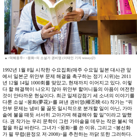
▲<덕혜옹주> <몽화>의 소설가 권비영.(이태인 기자 teinny@)
1992년 1월 8일 시작한 수요집회(매주 수요일 일본 대사관 앞
에서 일본군 위안부 문제 해결을 촉구하는 정기 시위)는 2011
년 12월 14일 1000회를 맞았고, 현재까지 이어지고 있다. 이렇
다 할 해결책이 나오지 않아 위안부 할머니들의 아픔이 여전한
것이 안타까운 현실이다. 최근 일제강점기 세 소녀의 이야기를
다룬 소설 <몽화(夢花)>를 펴낸 권비영(權丕映·61) 작가는 “위
안부 문제는 냄비 물 끓듯 일시적으로 분개할 일이 아닌, 가마
솥에 불을 때듯 서서히 고아가며 해결해야 할 일”이라고 말했
다. 권 작가는 우리 문학이 그런 가마솥을 데우는 작은 불씨 역
할을 하길 바란다. 그녀가 <몽화>를 쓴 이유, 그리고 <봉선화
가 필 무렵(윤정모 저·2008)>을 추천하는 까닭 또한 그러하다.