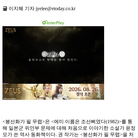
글
이지혜 기자 jyelee@etoday.co.kr
<봉선화가 필 무렵>은 <에미 이름은 조선삐였다(1982)>를 통
해 일본군 위안부 문제에 대해 처음으로 이야기한 소설가 윤정
모가 쓴 역사 동화책이다. 권 작가는 <봉선화가 필 무렵>을 처