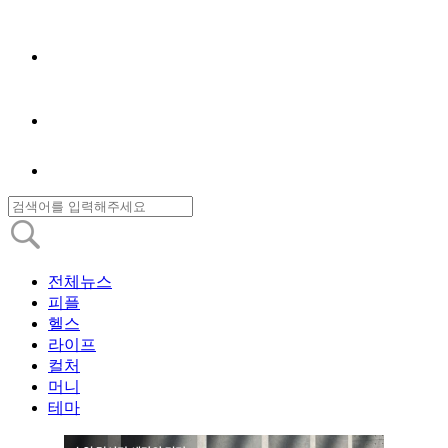
전체뉴스
피플
헬스
라이프
컬처
머니
테마