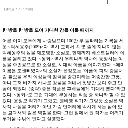
(브라보 마이 라이프)
한 방울 한 방울 모여 거대한 강을 이룰 때까지
어른·아이 모두에게 사랑받으며 100만 부 돌파라는 기록을 세
운 <덕혜옹주(2009)>다. 역사 교과서 속 몇 줄에 지나지 않는
덕혜옹주의 삶을 재조명한 소설로, 현재까지 베스트셀러에 이
름을 올리고 있다. <몽화> 역시 우리나라 역사에 등장하는 여
성을 주인공으로 한 소설로, 시대적 아픔을 이야기한다. <에미
이름은 조센삐였다>의 소설가 윤정모는 ‘아픔이 피의 강물처
럼 흘렀을 우리 여성들의 참극을 중편이라는 어중간한 그릇,
아니 그저 바가지 하나로 강물을 떠내서 핏빛만 보여 주고 만
꼴이 되었다. (중략) 좋은 작품은 후배들에게 기대해 본다’라고
썼다. <몽화>도 그런 기대에 부응하는 작품 중 하나라 할 수 있
겠다. 윤정모 작가가 그랬고, 권비영 작가가 그렇듯 소설은 역
사적 사실을 머리가 아닌 가슴 언저리에 박히게 하는 살아 있
는 교과서와 같은 역할을 한다. 그런 점에서 권 작가는 어깨가
무거울 수밖에 없다고 설명했다.