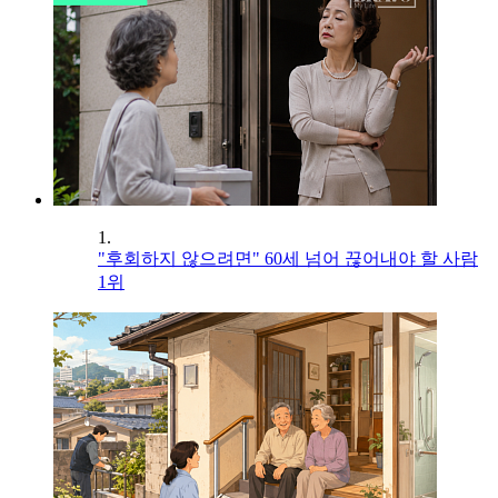
1.
"후회하지 않으려면" 60세 넘어 끊어내야 할 사람
1위