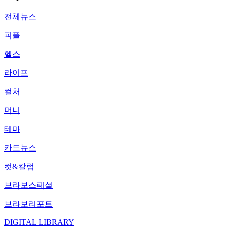
전체뉴스
피플
헬스
라이프
컬처
머니
테마
카드뉴스
컷&칼럼
브라보스페셜
브라보리포트
DIGITAL LIBRARY