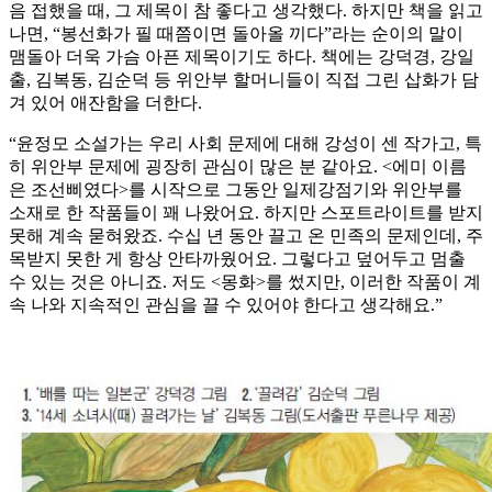
음 접했을 때, 그 제목이 참 좋다고 생각했다. 하지만 책을 읽고
나면, “봉선화가 필 때쯤이면 돌아올 끼다”라는 순이의 말이
맴돌아 더욱 가슴 아픈 제목이기도 하다. 책에는 강덕경, 강일
출, 김복동, 김순덕 등 위안부 할머니들이 직접 그린 삽화가 담
겨 있어 애잔함을 더한다.
“윤정모 소설가는 우리 사회 문제에 대해 강성이 센 작가고, 특
히 위안부 문제에 굉장히 관심이 많은 분 같아요. <에미 이름
은 조선삐였다>를 시작으로 그동안 일제강점기와 위안부를
소재로 한 작품들이 꽤 나왔어요. 하지만 스포트라이트를 받지
못해 계속 묻혀왔죠. 수십 년 동안 끌고 온 민족의 문제인데, 주
목받지 못한 게 항상 안타까웠어요. 그렇다고 덮어두고 멈출
수 있는 것은 아니죠. 저도 <몽화>를 썼지만, 이러한 작품이 계
속 나와 지속적인 관심을 끌 수 있어야 한다고 생각해요.”