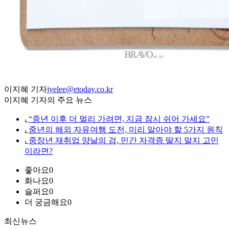
이지혜 기자
jyelee@etoday.co.kr
이지혜 기자의 주요 뉴스
⌞
“중년 이후 더 멀리 가려면, 지금 잠시 쉬어 가세요”
⌞
중년의 해외 자유여행 도전, 미리 알아야 할 5가지 원칙
⌞
중장년 재취업 양날의 검, 민간 자격증 딸지 말지 고민
이라면?
좋아요
0
화나요
0
슬퍼요
0
더 궁금해요
0
최신뉴스