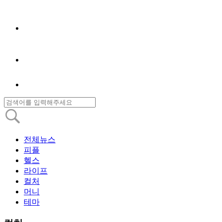
전체뉴스
피플
헬스
라이프
컬처
머니
테마