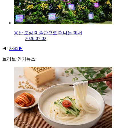
용산 도심 미술관으로 떠나는 피서
2026-07-02
◀
1
2
3
4
5
▶
브라보 인기뉴스