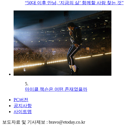
“50대 이후 만남, ‘지금의 삶’ 함께할 사람 찾는 것”
5.
마이클 잭슨은 어떤 존재였을까
PC버전
공지사항
사이트맵
보도자료 및 기사제보 : bravo@etoday.co.kr