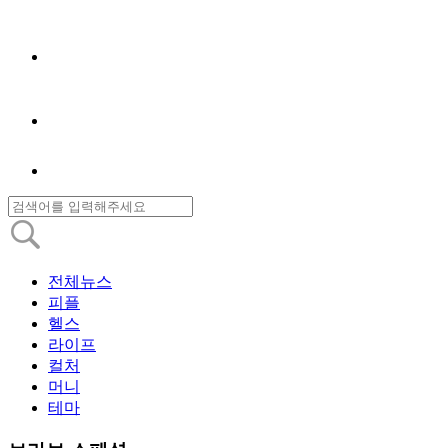
전체뉴스
피플
헬스
라이프
컬처
머니
테마