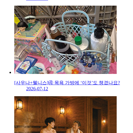
[사우나+웰니스]④ 목욕 가방에 ‘이것’도 챙겼나요?
2026-07-12