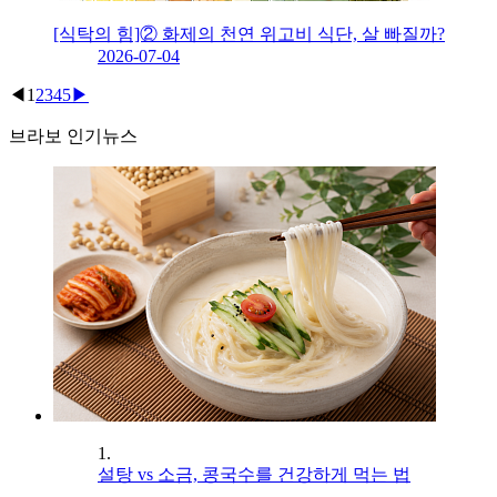
[식탁의 힘]② 화제의 천연 위고비 식단, 살 빠질까?
2026-07-04
◀
1
2
3
4
5
▶
브라보 인기뉴스
1.
설탕 vs 소금, 콩국수를 건강하게 먹는 법