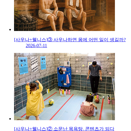
[사우나+웰니스]③ 사우나하면 몸에 어떤 일이 생길까?
2026-07-11
[사우나+웰니스]② 소문난 목욕탕, 콘텐츠가 되다