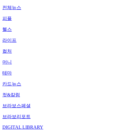
전체뉴스
피플
헬스
라이프
컬처
머니
테마
카드뉴스
컷&칼럼
브라보스페셜
브라보리포트
DIGITAL LIBRARY