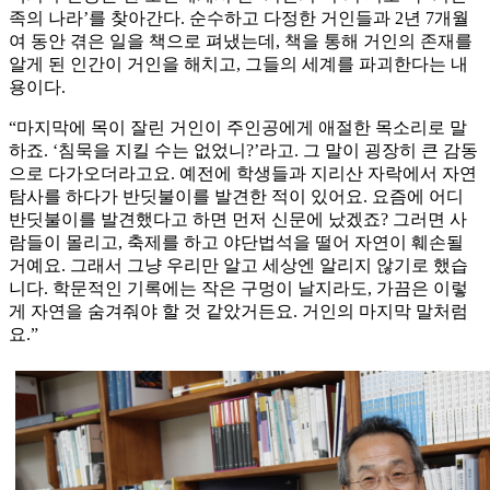
족의 나라’를 찾아간다. 순수하고 다정한 거인들과 2년 7개월
여 동안 겪은 일을 책으로 펴냈는데, 책을 통해 거인의 존재를
알게 된 인간이 거인을 해치고, 그들의 세계를 파괴한다는 내
용이다.
“마지막에 목이 잘린 거인이 주인공에게 애절한 목소리로 말
하죠. ‘침묵을 지킬 수는 없었니?’라고. 그 말이 굉장히 큰 감동
으로 다가오더라고요. 예전에 학생들과 지리산 자락에서 자연
탐사를 하다가 반딧불이를 발견한 적이 있어요. 요즘에 어디
반딧불이를 발견했다고 하면 먼저 신문에 났겠죠? 그러면 사
람들이 몰리고, 축제를 하고 야단법석을 떨어 자연이 훼손될
거예요. 그래서 그냥 우리만 알고 세상엔 알리지 않기로 했습
니다. 학문적인 기록에는 작은 구멍이 날지라도, 가끔은 이렇
게 자연을 숨겨줘야 할 것 같았거든요. 거인의 마지막 말처럼
요.”