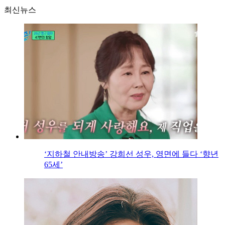
최신뉴스
‘지하철 안내방송’ 강희선 성우, 영면에 들다 ‘향년
65세’