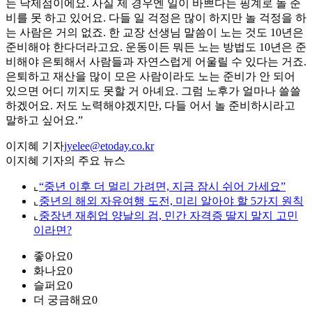
는 낙제점이에요. 사실 제 경우엔 일이 바쁘다는 핑계로 놀 준
비를 못 하고 있어요. 다들 일 걱정은 많이 하지만 놀 걱정을 하
는 사람은 거의 없죠. 한 교장 선생님 말씀이 노는 것도 10년은
준비해야 한다더라고요. 운동이든 뭐든 노는 방법도 10년은 준
비해야 은퇴해서 사람들과 자연스럽게 어울릴 수 있다는 거죠.
은퇴하고 재산을 많이 모은 사람이라도 노는 준비가 안 되어
있으면 어디 끼지도 못할 거 아녜요. 그럼 노후가 얼마나 쓸쓸
하겠어요. 저도 노력해야겠지만, 다들 어서 놀 준비하시라고
말하고 싶어요.”
이지혜 기자
jyelee@etoday.co.kr
이지혜 기자의 주요 뉴스
⌞
“중년 이후 더 멀리 가려면, 지금 잠시 쉬어 가세요”
⌞
중년의 해외 자유여행 도전, 미리 알아야 할 5가지 원칙
⌞
중장년 재취업 양날의 검, 민간 자격증 딸지 말지 고민
이라면?
좋아요
0
화나요
0
슬퍼요
0
더 궁금해요
0