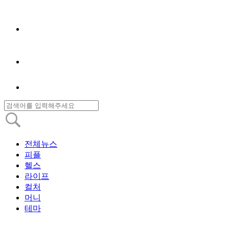
전체뉴스
피플
헬스
라이프
컬처
머니
테마