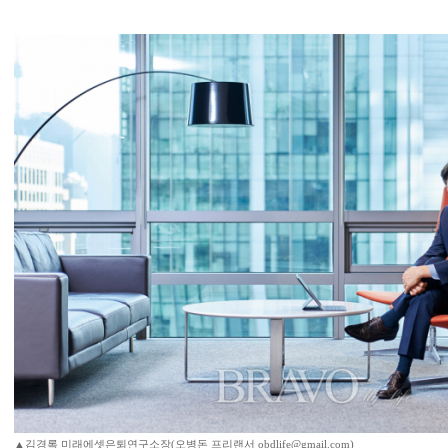
▲김경록 미래에셋은퇴연구소장(오병돈 프리랜서 obdlife@gmail.com)