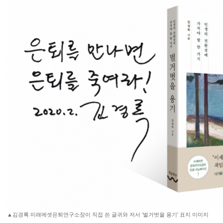
▲김경록 미래에셋은퇴연구소장이 직접 쓴 글귀와 저서 '벌거벗을 용기' 표지 이미지