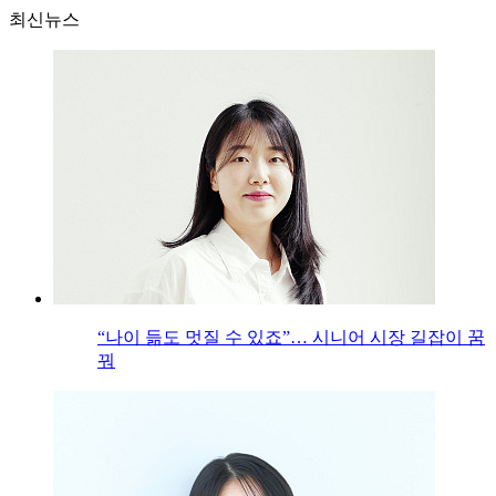
최신뉴스
“나이 듦도 멋질 수 있죠”… 시니어 시장 길잡이 꿈
꿔