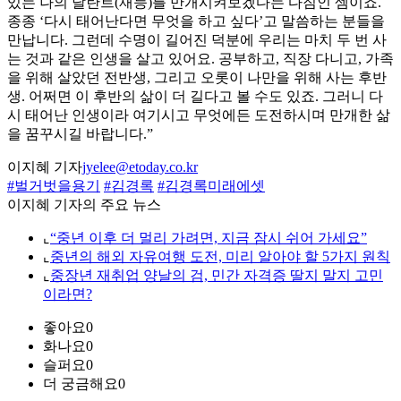
있는 나의 달란트(재능)를 만개시켜보겠다는 다짐인 셈이죠.
종종 ‘다시 태어난다면 무엇을 하고 싶다’고 말씀하는 분들을
만납니다. 그런데 수명이 길어진 덕분에 우리는 마치 두 번 사
는 것과 같은 인생을 살고 있어요. 공부하고, 직장 다니고, 가족
을 위해 살았던 전반생, 그리고 오롯이 나만을 위해 사는 후반
생. 어쩌면 이 후반의 삶이 더 길다고 볼 수도 있죠. 그러니 다
시 태어난 인생이라 여기시고 무엇에든 도전하시며 만개한 삶
을 꿈꾸시길 바랍니다.”
이지혜 기자
jyelee@etoday.co.kr
#벌거벗을용기
#김경록
#김경록미래에셋
이지혜 기자의 주요 뉴스
⌞
“중년 이후 더 멀리 가려면, 지금 잠시 쉬어 가세요”
⌞
중년의 해외 자유여행 도전, 미리 알아야 할 5가지 원칙
⌞
중장년 재취업 양날의 검, 민간 자격증 딸지 말지 고민
이라면?
좋아요
0
화나요
0
슬퍼요
0
더 궁금해요
0