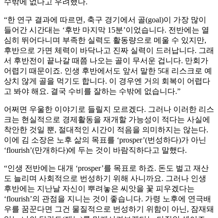
수밖에 없다고 우려했다.
“한 연구 결과에 따르면, 축구 경기에서 골(goal)이 가장 많이
들어간 시간대는 ‘후반 마지막 15분’이었습니다. 전반에는 열
심히 뛰어다니며 부족한 실력도 활동량으로 메울 수 있지만,
후반으로 가면 체력이 바닥나고 진짜 실력이 드러납니다. 그래
서 후반전이 끝나갈 때쯤 나오는 골이 무서운 겁니다. 만회가
어렵기 때문이죠. 인생 후반에서도 앞서 말한 5대 리스크로 예
상치 않게 골을 먹기도 합니다. 이 경우엔 거의 회복이 어렵다
고 봐야 해요. 결국 수비를 잘하는 수밖에 없습니다.”
어쩌면 우울한 이야기로 들릴지 모르겠다. 그러나 이러한 리스
크는 현실적으로 경제활동을 재개할 가능성이 적다는 사실에
착안한 것일 뿐, 절대적인 시간이 적음을 의미하지는 않는다.
이에 김 소장은 노후 삶의 목표를 ‘prosper’(번성하다)가 아닌
‘flourish’(만개하다)에 두는 것이 바람직하다고 말했다.
“인생 전반에는 대개 ‘prosper’를 목표로 하죠. 돈도 벌고 재산
도 늘리며 사회적으로 번성하기 위해 사니까요. 그러나 인생
후반에는 지난날 자신이 뿌려놓은 씨앗을 꽃 피우겠다는
‘flourish’의 관점을 지니는 것이 좋습니다. 가령 노후에 연극배
우를 꿈꾼다면 그건 물질적으로 번성하기 위함이 아닌, 잠재돼