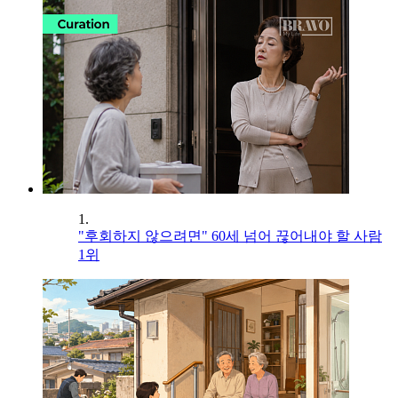
1.
"후회하지 않으려면" 60세 넘어 끊어내야 할 사람
1위