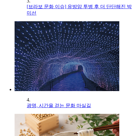
3.
[브라보 문화 이슈] 유방암 투병 후 더 단단해진 박
미선
4.
광명, 시간을 걷는 문화 마실길