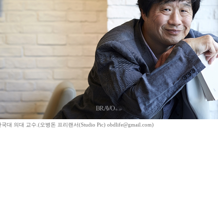
대 의대 교수.(오병돈 프리랜서(Studio Pic) obdlife@gmail.com)