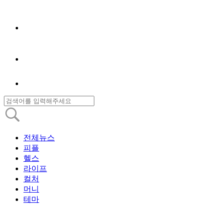
전체뉴스
피플
헬스
라이프
컬처
머니
테마