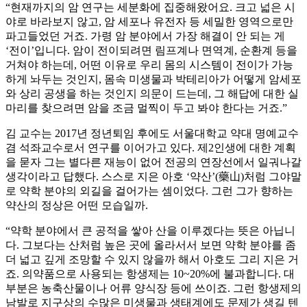
“현재까지의 암 연구는 세분화에 집중해왔어요. 크고 넓은 시
야로 바라보지 않고, 암 세포나 유전자 등 세밀한 영역으로만
파고들었던 거죠. 가령 암 분야에서 가장 해결이 안 되는 게
‘전이’입니다. 암이 전이되려면 림프계나 면역계, 순환계 등을
거쳐야 하는데, 어떤 이유로 우리 몸의 시스템이 전이가 가능
하게 놔두는 것인지, 몸속 미생물과 박테리아가 어떻게 암세포
와 상리 공생을 하는 것인지 의문이 드는데, 그 해답에 대한 실
마리를 찾으려면 암을 조금 멀찍이 두고 봐야 한다는 거죠.”
김 교수는 2017년 정년퇴임 후에도 서울대학교 약대 명예교수
겸 석좌교수로서 연구를 이어가고 있다. 제2인생에 대한 계획
을 묻자 그는 별다른 재능이 없어 전공의 연장선에서 일궈나갈
생각이라고 답했다. 스스로 지은 아호 ‘약산’(藥山)처럼 그야말
로 약학 분야의 외길을 걸어가는 셈이었다. 그런 그가 향하는
약산의 정상은 어떤 모습일까.
“약학 분야에서 큰 공적을 쌓아 산을 이루겠다는 뜻은 아닙니
다. 그보다는 산처럼 높은 곳에 올라서서 보면 약학 분야를 좀
더 넓고 깊게 조망할 수 있지 않을까 해서 아호도 그리 지은 거
죠. 의약품으로 사용되는 항생제는 10~20%에 불과합니다. 대
부분은 농축산물이나 어류 양식장 등에 쓰이죠. 그런 항생제의
남발로 지구상의 수많은 미생물과 생태계에도 문제가 생길 텐