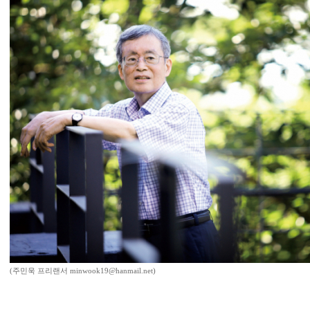
(주민욱 프리랜서 minwook19@hanmail.net)