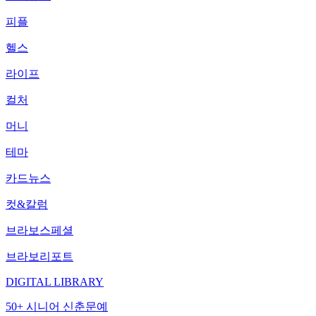
피플
헬스
라이프
컬처
머니
테마
카드뉴스
컷&칼럼
브라보스페셜
브라보리포트
DIGITAL LIBRARY
50+ 시니어 신춘문예