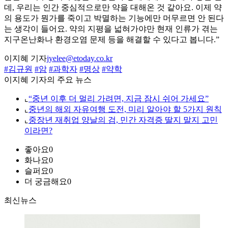
데, 우리는 인간 중심적으로만 약을 대해온 것 같아요. 이제 약
의 용도가 뭔가를 죽이고 박멸하는 기능에만 머무르면 안 된다
는 생각이 들어요. 약의 지평을 넓혀가야만 현재 인류가 겪는
지구온난화나 환경오염 문제 등을 해결할 수 있다고 봅니다.”
이지혜 기자
jyelee@etoday.co.kr
#김규원
#암
#과학자
#명상
#약학
이지혜 기자의 주요 뉴스
⌞
“중년 이후 더 멀리 가려면, 지금 잠시 쉬어 가세요”
⌞
중년의 해외 자유여행 도전, 미리 알아야 할 5가지 원칙
⌞
중장년 재취업 양날의 검, 민간 자격증 딸지 말지 고민
이라면?
좋아요
0
화나요
0
슬퍼요
0
더 궁금해요
0
최신뉴스