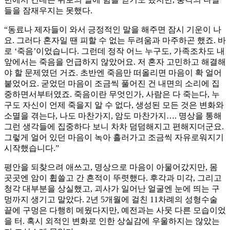
들을 잠재우지는 못했다.
“동료나 제자들이 와서 긍정적인 말을 해주면 잠시 기운이 나
요. 그러다 혼자일 땐 피할 수 없는 두려움과 마주하곤 했죠. 바
로 ‘죽음’이었습니다. 그런데 정작 어느 누구도, 가족조차도 내
앞에서는 죽음을 언급하지 않았어요. 저 혼자 고민하고 해결해
야 할 문제였던 거죠. 초반엔 죽음만 떠올리면 마음이 확 얼어
붙었어요. 굳었던 마음이 조금씩 풀어진 건 내면의 소리에 집
중하면서부터였죠. 죽음이란 무엇인가, 사람은 다 죽는다, 누
구도 자신이 언제 죽을지 알 수 없다, 생성된 모든 것은 변화와
소멸을 겪는다, 나도 마찬가지, 암도 마찬가지…. 명상을 통해
그런 생각들에 집중하다 보니 차차 덤덤해지고 편해지더군요.
그렇게 얼어 있던 마음이 녹아 흘러가고 조금씩 자유로워지기
시작했습니다.”
평안을 되찾으려 애쓰고, 명상으로 마음이 아물어갔지만, 몸
곳곳엔 암이 휩쓸고 간 흔적이 뚜렷했다. 후각과 미각, 그리고
청각 대부분을 상실했고, 괴사가 일어난 얼굴엔 눈에 띄는 구
멍까지 생기고 말았다. 2년 5개월에 걸친 11차례의 성형수술
끝에 구멍은 다행히 메웠다지만, 예전과는 사뭇 다른 모습이었
을 터. 혹시 외적인 변화로 인한 상실감에 우울하지는 않았는