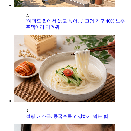
2.
‘아파도 집에서 늙고 싶어…’ 고령 가구 40% 노후
주택이라 어려워
3.
설탕 vs 소금, 콩국수를 건강하게 먹는 법