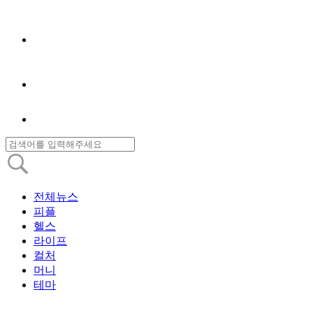
전체뉴스
피플
헬스
라이프
컬처
머니
테마