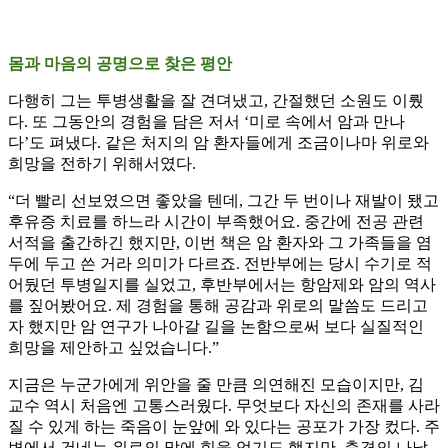
몸과 마음의 공명으로 찾은 평안
다행히 그는 투병생활을 잘 견뎌냈고, 간절했던 소원도 이뤘
다. 또 그동안의 경험을 담은 저서 ‘미로 속에서 암과 만나
다’도 펴냈다. 같은 처지의 암 환자들에게 조금이나마 위로와
희망을 전하기 위해서였다.
“더 빨리 선보였으면 좋았을 텐데, 그간 두 번이나 재발이 됐고
후유증 치료를 하느라 시간이 부족했어요. 중간에 전공 관련
서적을 출간하긴 했지만, 이번 책은 암 환자와 그 가족들을 염
두에 두고 쓴 거라 의미가 다르죠. 전반부에는 당시 수기로 적
어뒀던 투병일지를 실었고, 후반부에서는 항암제와 암의 역사
를 짚어봤어요. 제 경험을 통해 공감과 위로의 말씀도 드리고
자 했지만 암 연구가 나아갈 길을 논함으로써 보다 실질적인
희망을 제안하고 싶었습니다.”
지금은 누군가에게 위안을 줄 만큼 의연해진 모습이지만, 김
교수 역시 처음엔 고통스러웠다. 무엇보다 자신의 존재를 사라
질 수 있게 하는 죽음이 눈앞에 와 있다는 공포가 가장 컸다. 주
변에서 건네는 위로의 말에 힘을 얻기도 했지만, 충격의 나날