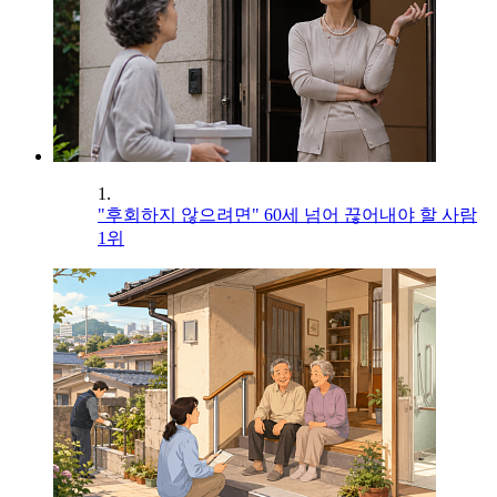
1.
"후회하지 않으려면" 60세 넘어 끊어내야 할 사람
1위