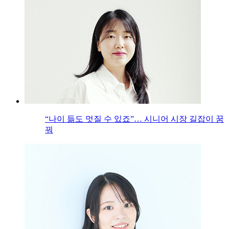
“나이 듦도 멋질 수 있죠”… 시니어 시장 길잡이 꿈
꿔