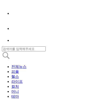
전체뉴스
피플
헬스
라이프
컬처
머니
테마