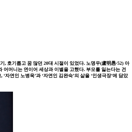
 호기롭고 꿈 많던 20대 시절이 있었다. 노명우(盧明愚·52) 아
지와 어머니는 연이어 세상과 이별을 고했다. 부모를 잃는다는 건
, ‘자연인 노병욱’과 ‘자연인 김완숙’의 삶을 ‘인생극장’에 담았