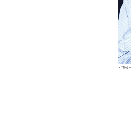
▲'인생극