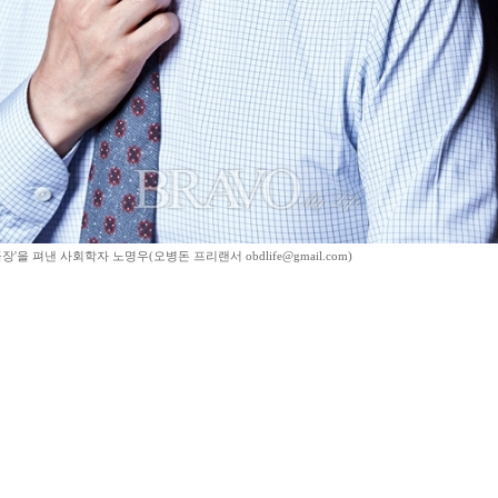
장'을 펴낸 사회학자 노명우(오병돈 프리랜서 obdlife@gmail.com)