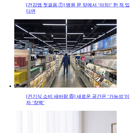
[건강앱 첫걸음 ①] 병원 문 앞에서 ‘아차!’ 한 적 있
다면
[건기식 소비 새바람 ⑥] 새로운 공간은 ‘가능성’이
자 ‘장벽’