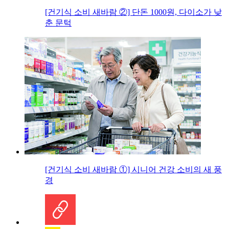
[건기식 소비 새바람 ②] 단돈 1000원, 다이소가 낮
춘 문턱
[건기식 소비 새바람 ①] 시니어 건강 소비의 새 풍
경