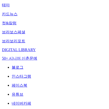
테마
카드뉴스
컷&칼럼
브라보스페셜
브라보리포트
DIGITAL LIBRARY
50+ 시니어 신춘문예
블로그
인스타그램
페이스북
유튜브
네이버카페