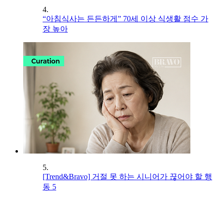
4.
“아침식사는 든든하게” 70세 이상 식생활 점수 가
장 높아
5.
[Trend&Bravo] 거절 못 하는 시니어가 끊어야 할 행
동 5