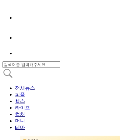
전체뉴스
피플
헬스
라이프
컬처
머니
테마