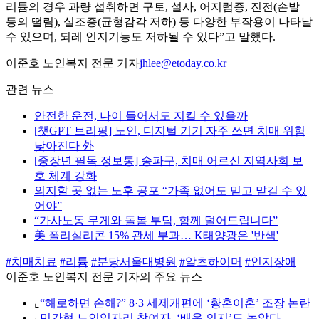
리튬의 경우 과량 섭취하면 구토, 설사, 어지럼증, 진전(손발
등의 떨림), 실조증(균형감각 저하) 등 다양한 부작용이 나타날
수 있으며, 되레 인지기능도 저하될 수 있다”고 말했다.
이준호 노인복지 전문 기자
jhlee@etoday.co.kr
관련 뉴스
안전한 운전, 나이 들어서도 지킬 수 있을까
[챗GPT 브리핑] 노인, 디지털 기기 자주 쓰면 치매 위험
낮아진다 外
[중장년 필독 정보통] 송파구, 치매 어르신 지역사회 보
호 체계 강화
의지할 곳 없는 노후 공포 “가족 없어도 믿고 맡길 수 있
어야”
“가사노동 무게와 돌봄 부담, 함께 덜어드립니다”
美 폴리실리콘 15% 관세 부과… K태양광은 '반색'
#치매치료
#리튬
#분당서울대병원
#알츠하이머
#인지장애
이준호 노인복지 전문 기자의 주요 뉴스
⌞
“해로하면 손해?” 8·3 세제개편에 ‘황혼이혼’ 조장 논란
⌞
민간형 노인일자리 참여자, ‘배움 의지’도 높았다