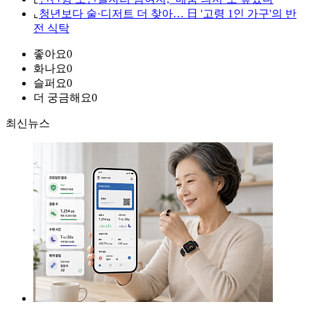
⌞
청년보다 술·디저트 더 찾아… 日 '고령 1인 가구'의 반
전 식탁
좋아요
0
화나요
0
슬퍼요
0
더 궁금해요
0
최신뉴스