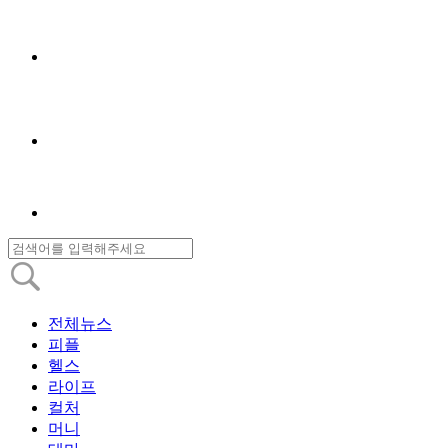
전체뉴스
피플
헬스
라이프
컬처
머니