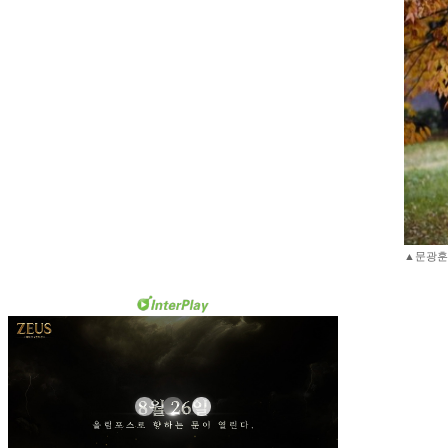
▲문광훈 충