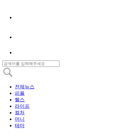
전체뉴스
피플
헬스
라이프
컬처
머니
테마