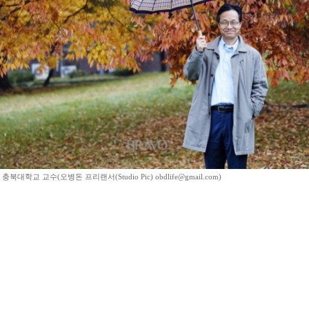
북대학교 교수(오병돈 프리랜서(Studio Pic) obdlife@gmail.com)