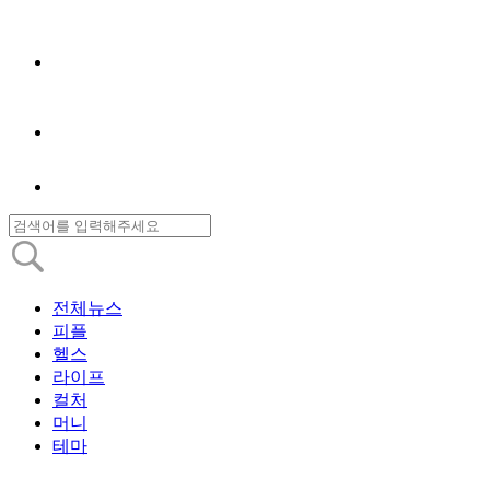
전체뉴스
피플
헬스
라이프
컬처
머니
테마