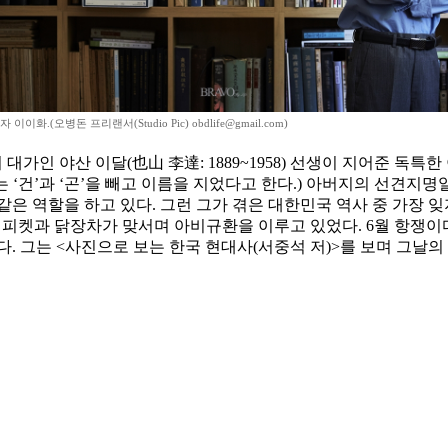
이이화.(오병돈 프리랜서(Studio Pic) obdlife@gmail.com)
대가인 야산 이달(也山 李達: 1889~1958) 선생이 지어준 독특
 ‘건’과 ‘곤’을 빼고 이름을 지었다고 한다.) 아버지의 선견지명
 역할을 하고 있다. 그런 그가 겪은 대한민국 역사 중 가장 잊지
적힌 피켓과 닭장차가 맞서며 아비규환을 이루고 있었다. 6월 항쟁이
. 그는 <사진으로 보는 한국 현대사(서중석 저)>를 보며 그날의