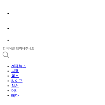
전체뉴스
피플
헬스
라이프
컬처
머니
테마