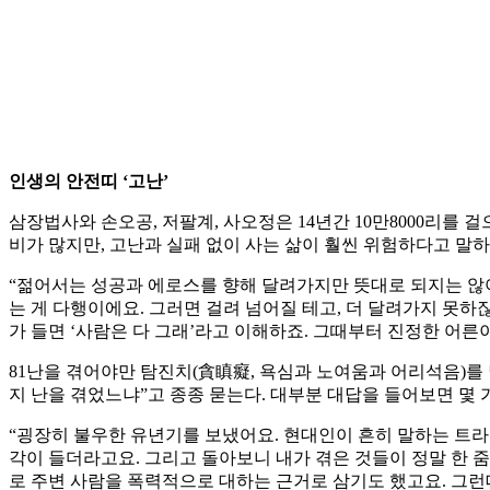
인생의 안전띠 ‘고난’
삼장법사와 손오공, 저팔계, 사오정은 14년간 10만8000리를 걸
비가 많지만, 고난과 실패 없이 사는 삶이 훨씬 위험하다고 말하
“젊어서는 성공과 에로스를 향해 달려가지만 뜻대로 되지는 않아요
는 게 다행이에요. 그러면 걸려 넘어질 테고, 더 달려가지 못하잖
가 들면 ‘사람은 다 그래’라고 이해하죠. 그때부터 진정한 어른
81난을 겪어야만 탐진치(貪瞋癡, 욕심과 노여움과 어리석음)를
지 난을 겪었느냐”고 종종 묻는다. 대부분 대답을 들어보면 몇 
“굉장히 불우한 유년기를 보냈어요. 현대인이 흔히 말하는 트라우
각이 들더라고요. 그리고 돌아보니 내가 겪은 것들이 정말 한 줌
로 주변 사람을 폭력적으로 대하는 근거로 삼기도 했고요. 그런