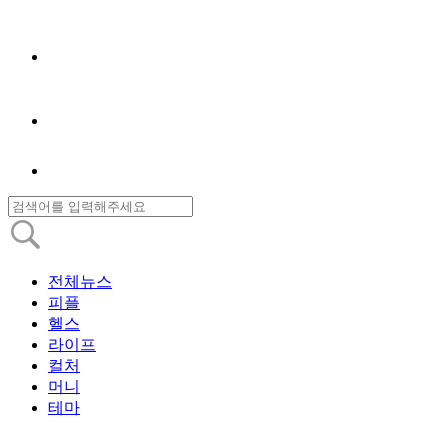
전체뉴스
피플
헬스
라이프
컬처
머니
테마