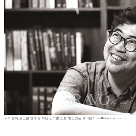
▲'이토록 고고한 연예'를 펴낸 김탁환 소설가(오병돈 프리랜서 obdlife@gmail.com)