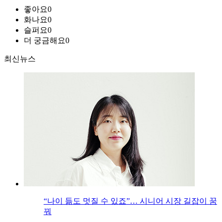
좋아요
0
화나요
0
슬퍼요
0
더 궁금해요
0
최신뉴스
“나이 듦도 멋질 수 있죠”… 시니어 시장 길잡이 꿈
꿔