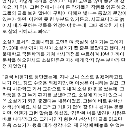
었지만, 어떻게 내려올 것인가에 대한 고민을 많이 했던 것 같
아요. 저 역시 그런 점에서 나이 든 작가들의 작품을 읽곤 해요.
그들의 글을 보면 말년에 구력이 더해져 빛나는 통찰의 문장이
있는가 하면, 이전만 못 한 부분도 있거든요. 서글프더라도 늙
어서 내가 못하는 것들을 인정해야 하는데, 그때 필요한 게 바
로 삶의 지혜라고 봐요.”
소설가로서의 오르내림을 고민하며 충실히 살아가는 그이지
만, 20대 후반까지 자신이 소설가가 될 줄은 몰랐다고 했다. 서
울대학교 국문학과를 거쳐 박사과정을 수료하며 10년 가까이
문학을 해오면서도 소설만큼은 자신에게 맞지 않는 분야라 단
정 지었었다.
“결국 비평가로 등단했는데, 지나 보니 스스로 알겠더라고요.
내가 어느 정도 수준은 되겠지만, 더 이상은 아니라는 걸요. 그
러다 사관학교 가서 교관으로 지내며 소설 한 편을 썼는데, 그
작품을 읽고 누가 편지를 보냈더군요. 소설에 재능이 있으니
꼭 소설가가 되면 좋겠다는 내용이었죠. 그분이 바로 황현산
선생님이에요. 사실 그러고 기회가 없어 잘 만나 뵙지는 못했
지만, 언젠가 그런 말씀을 하셨죠. ‘김탁환 너를 발견한 사람은
바로 나다’라고요. 그래서인지 황현산 선생님의 글을 읽으면
처음 소설가가 됐을 때가 생각나요. 제 인생에 빼놓을 수 없는