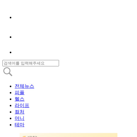
전체뉴스
피플
헬스
라이프
컬처
머니
테마