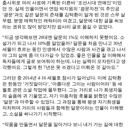
춤사위로 여러 사료에 기록된 이른바 ‘조선시대 연예인’이었
던 것. 실제 인물이면서 연암 박지원의 ‘광문자전’의 주인공
‘광문’과도 같은 달문의 존재를 김탁환이 알게 된 것은 스무 살
무렵. 분명 매력적인 캐릭터라 여겼고, 달문에 대한 글을 써보
라는 권유도 많이 받았지만 쉽사리 글로 옮길 수 없었다.
“지금 생각해보면 20대엔 달문의 1%도 이해하지 못했어요. 소
설가가 되고 나서 10%쯤 알았을까? 달문을 처음 만나고 30년
세월이 흐르는 동안 인생에서 수많은 사람과 사건을 겪고 나서
야 그의 삶에 좀 더 다가갈 수 있었죠. 좋은 인물을 잘 이해해서
독자들에게 글로 보여줘야 하는데, 나는 실력이 모자란다고 생
각했어요. 그렇게 한 7년은 못 쓰겠다고 미뤄온 것 같아요.”
그러던 중 2014년 4·16 세월호 참사가 일어났다. 이에 김탁환
은 한동안 ‘거짓말이다’, ‘아름다운 그이는 사람이어라’ 등 세
월호 관련 소설 작업에 몰두했다. 그는 거리로 나가 희생자들
의 슬픔에 귀 기울였고, 자기 아픔처럼 촛불을 밝혔던 수많은
‘달문’과 마주할 수 있었다. 그 과정을 통해 평생 자기희생을
자처하며 거리의 사람들과 함께한 달문이라는 인물이 이해됐
고, 소설을 써나가기 시작했다.
“작품을 만들면서 달문을 알아가다 보니 내가 가는 길에 대한