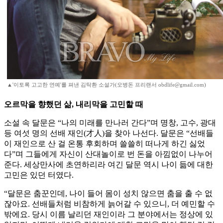
▲'이토록 고고한 연예'를 펴낸 김탁환 소설가(오병돈 프리랜서 obdlife@gmail.com)
오르막을 향했던 삶, 내리막을 고민할 때
소설 속 달문은 “나의 미래를 만나러 간다”며 명창, 고수, 광대
등 여섯 명의 선배 재인(才人)을 찾아 나선다. 달문은 “선배들
이 재인으로 산 걸 온통 후회하며 쓸쓸히 떠나게 하긴 싫었
다”며 그들에게 자신이 산대놀이로 번 돈을 아낌없이 나누어
준다. 세상만사에 초연하리라 여긴 달문 역시 나이 듦에 대한
고민은 있던 터였다.
“달문은 춤꾼인데, 나이 들어 몸이 성치 않으면 춤을 출 수 없
잖아요. 선배들처럼 비참하게 늙어갈 수 있으니, 더 예민할 수
밖에요. 당시 이름 날리던 재인이라 그 분야에서는 정상에 있