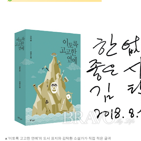
▲'이토록 고고한 연예'의 도서 표지와 김탁환 소설가가 직접 적은 글귀