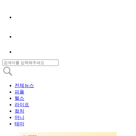
전체뉴스
피플
헬스
라이프
컬처
머니
테마