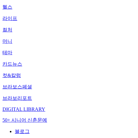
헬스
라이프
컬처
머니
테마
카드뉴스
컷&칼럼
브라보스페셜
브라보리포트
DIGITAL LIBRARY
50+ 시니어 신춘문예
블로그