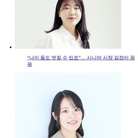
“나이 듦도 멋질 수 있죠”… 시니어 시장 길잡이 꿈
꿔