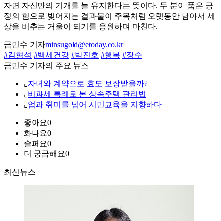
자면 자신만의 기개를 늘 유지한다는 뜻이다. 두 분이 품은 긍
정의 힘으로 빚어지는 결과물이 주목처럼 오랫동안 남아서 세
상을 비추는 거울이 되기를 응원하며 마친다.
금민수 기자
minsugold@etoday.co.kr
#김형석
#백세건강
#박진호
#행복
#장수
금민수 기자의 주요 뉴스
⌞
자녀와 계약으로 효도 보장받을까?
⌞
비과세 특례로 본 상속주택 관리법
⌞
업과 취미를 넘어 시민교육을 지향하다
좋아요
0
화나요
0
슬퍼요
0
더 궁금해요
0
최신뉴스