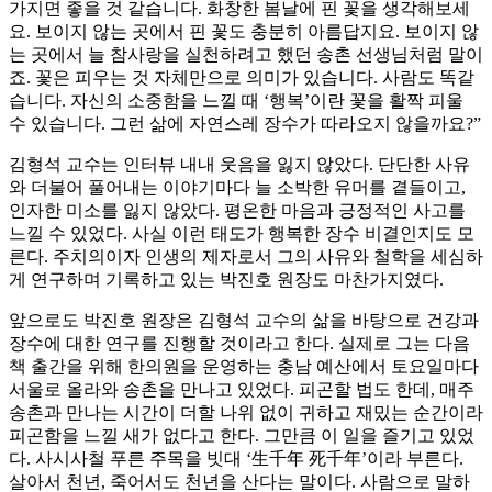
가지면 좋을 것 같습니다. 화창한 봄날에 핀 꽃을 생각해보세
요. 보이지 않는 곳에서 핀 꽃도 충분히 아름답지요. 보이지 않
는 곳에서 늘 참사랑을 실천하려고 했던 송촌 선생님처럼 말이
죠. 꽃은 피우는 것 자체만으로 의미가 있습니다. 사람도 똑같
습니다. 자신의 소중함을 느낄 때 ‘행복’이란 꽃을 활짝 피울
수 있습니다. 그런 삶에 자연스레 장수가 따라오지 않을까요?”
김형석 교수는 인터뷰 내내 웃음을 잃지 않았다. 단단한 사유
와 더불어 풀어내는 이야기마다 늘 소박한 유머를 곁들이고,
인자한 미소를 잃지 않았다. 평온한 마음과 긍정적인 사고를
느낄 수 있었다. 사실 이런 태도가 행복한 장수 비결인지도 모
른다. 주치의이자 인생의 제자로서 그의 사유와 철학을 세심하
게 연구하며 기록하고 있는 박진호 원장도 마찬가지였다.
앞으로도 박진호 원장은 김형석 교수의 삶을 바탕으로 건강과
장수에 대한 연구를 진행할 것이라고 한다. 실제로 그는 다음
책 출간을 위해 한의원을 운영하는 충남 예산에서 토요일마다
서울로 올라와 송촌을 만나고 있었다. 피곤할 법도 한데, 매주
송촌과 만나는 시간이 더할 나위 없이 귀하고 재밌는 순간이라
피곤함을 느낄 새가 없다고 한다. 그만큼 이 일을 즐기고 있었
다. 사시사철 푸른 주목을 빗대 ‘生千年 死千年’이라 부른다.
살아서 천년, 죽어서도 천년을 산다는 말이다. 사람으로 말하