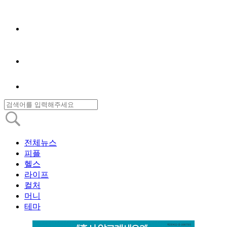
전체뉴스
피플
헬스
라이프
컬처
머니
테마