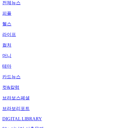
전체뉴스
피플
헬스
라이프
컬처
머니
테마
카드뉴스
컷&칼럼
브라보스페셜
브라보리포트
DIGITAL LIBRARY