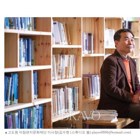
▲고도원 아침편지문화재단 이사장(김수현 (스튜디오 봄) player0806@hotmail.com)