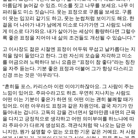
아름답게 늙어갈 수 있죠. 미소를 짓고 나무를 보세요. 나무 이
파리들도 미소 짓습니다. 웃는 표정으로 구름을 보세요. 구름
이 웃는 입꼬리 같기도 하고, 웃는 눈썹처럼 보이기도 해요. 한
걸음 더 나아가 내가 남에게 미소로 다가가면 그 사람도 나에
게 미소로 다가와요. 내가 살아가는 세상이 황량하다면 그럴수
록 좋은 표정을 지어야 내 삶의 조건들도 개선될 수 있습니다.”
고 이사장도 젊은 시절엔 표정이 어두워 무섭고 날카롭다는 지
적을 많이 들었다고 한다. 그런 자신의 모습을 자각하고 미소
를 머금으려 노력하다 보니 요즘은 “표정이 참 좋다”라는 칭찬
을 자주 듣는다. 기분 좋은 표정과 더불어 그가 항상 다스리고
신경 쓰는 것은 ‘아우라’다.
“흔히들 포스, 카리스마 이런 이야기하잖아요. 그 사람이 주는
느낌이 있어요. 주파수라고도 하죠. 우연히 지나치는 사람도
어떤 이는 기분이 좋은가 하면 또 어떤 이는 괜히 불쾌할 때가
있어요. 이런 아우라도 표정과 같은 차원인데, 결국 자기가 만
들어내는 겁니다. 고독의 강을 건너면서 얼마만큼 내면의 근육
을 다지고 긍정적으로 생각하고 어떤 의미부여를 하느냐에 따
라 주파수가 다르게 생성되죠. 객관식처럼 딱 나오는 답은 아
니지만, 뭔가 설명할 수 없는 오묘한 기운 같은 거예요. 저 사람