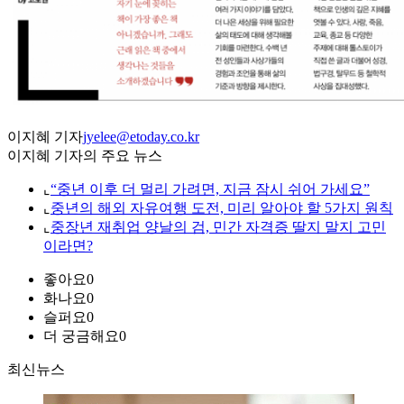
이지혜 기자
jyelee@etoday.co.kr
이지혜 기자의 주요 뉴스
⌞
“중년 이후 더 멀리 가려면, 지금 잠시 쉬어 가세요”
⌞
중년의 해외 자유여행 도전, 미리 알아야 할 5가지 원칙
⌞
중장년 재취업 양날의 검, 민간 자격증 딸지 말지 고민
이라면?
좋아요
0
화나요
0
슬퍼요
0
더 궁금해요
0
최신뉴스