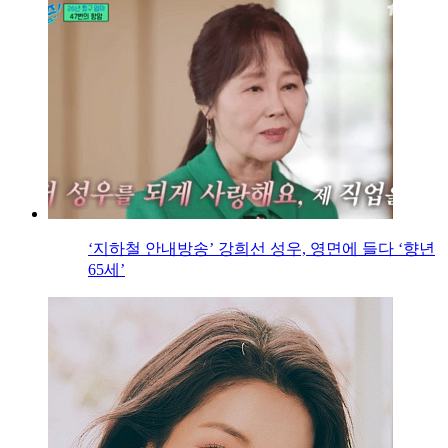
‘지하철 안내방송’ 강희선 성우, 영면에 들다 ‘향년
65세’