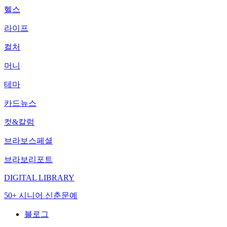
헬스
라이프
컬처
머니
테마
카드뉴스
컷&칼럼
브라보스페셜
브라보리포트
DIGITAL LIBRARY
50+ 시니어 신춘문예
블로그