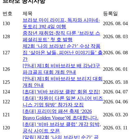
브라보 공지사항
번호
제목
등록일
브라보 마이 라이프, 독자와 시마네·
130
2026. 08. 04
돗토리 3박 4일 여행
중장년 재취업·창직 다룬 ‘브라보 스
128
2026. 08. 03
페셜리포트’ 첫 호 발행
제2회 ‘나의 브라보! 순간’ 수상 작품
127
집 ‘살아온 날들, 피어난 이야기들’ 출
2026. 06. 08
간
[안내] 제1회 비바브라보 배 강남3구
126
2026. 06. 01
파크골프 대회 개최 안내
[안내] 제1회 비바브라보 브리지 대회
125
2026. 05. 18
개최 안내
124
[초대] '비바 브라보 클럽' 회원 모집!
2026. 04. 07
[초대] ‘차원이 다른 일본 시니어 비즈
122
2026. 04. 06
니스 기업 탐방’ 참가자 모집
[초대] 프리미엄 패션 축제 ‘2026
121
2026. 03. 20
Bravo Golden Vogue’에 초대합니다.
[초대] ‘비바 브라보 클럽’ 개강 임박,
120
2026. 03. 11
공식 사이트 오픈
[알림] 제2회 ‘나의 브라보! 순간’ 공