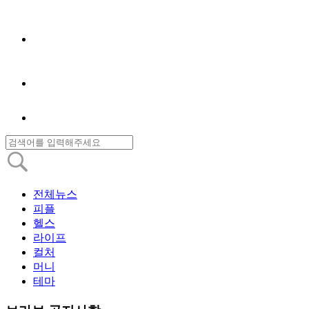
전체뉴스
피플
헬스
라이프
컬처
머니
테마