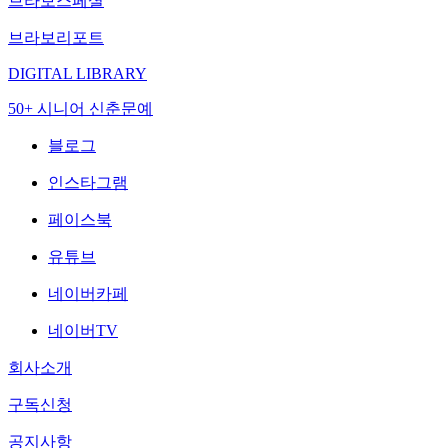
브라보스페셜
브라보리포트
DIGITAL LIBRARY
50+ 시니어 신춘문예
블로그
인스타그램
페이스북
유튜브
네이버카페
네이버TV
회사소개
구독신청
공지사항