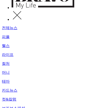
전체뉴스
피플
헬스
라이프
컬처
머니
테마
카드뉴스
컷&칼럼