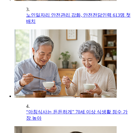
3.
노인일자리 안전관리 강화, 안전전담인력 613명 첫
배치
4.
“아침식사는 든든하게” 70세 이상 식생활 점수 가
장 높아