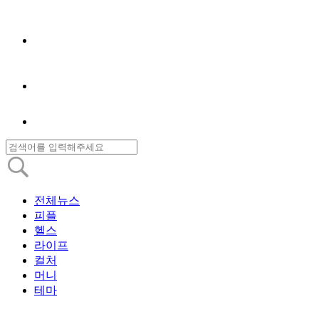
전체뉴스
피플
헬스
라이프
컬처
머니
테마