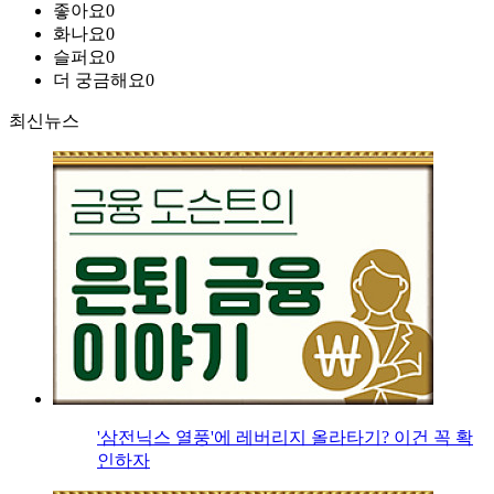
좋아요
0
화나요
0
슬퍼요
0
더 궁금해요
0
최신뉴스
'삼전닉스 열풍'에 레버리지 올라타기? 이건 꼭 확
인하자