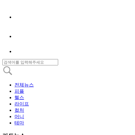
전체뉴스
피플
헬스
라이프
컬처
머니
테마