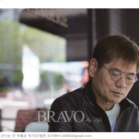
산다는 것' 박홍순 작가(오병돈 프리랜서 obdlife@gmail.com)