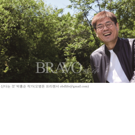
산다는 것' 박홍순 작가(오병돈 프리랜서 obdlife@gmail.com)