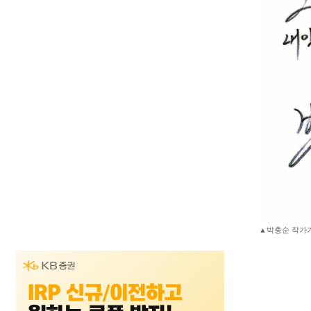
▲박홍순 작가가 