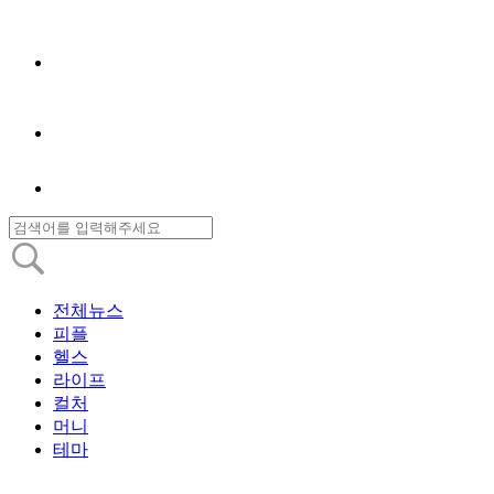
전체뉴스
피플
헬스
라이프
컬처
머니
테마