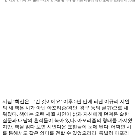
▲‘시의 인기척’과 ‘돌려주시지 않아도 됩니다’를 펴낸 이규리 시인(오병돈 프리랜서 obdlife@
시집 ‘최선은 그런 것이에요’ 이후 5년 만에 펴낸 이규리 시인
의 새 책은 시가 아닌 아포리즘(격언, 경구 등의 글귀)으로 채
워졌다. 책에는 오랜 세월 시인이 삶과 자신에게 던져온 숱한
질문과 대답의 흔적들이 녹아 있다. 아포리즘의 형태를 가져왔
지만, 책을 읽다 보면 시인다운 표현들이 눈에 띈다. 어쩌면 시
를 통해서도 같은 의미를 전할 수 있었으리라. 특별히 아포리