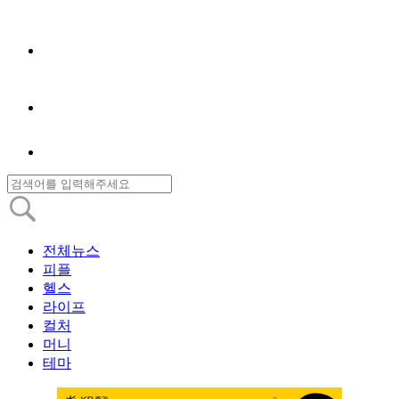
전체뉴스
피플
헬스
라이프
컬처
머니
테마