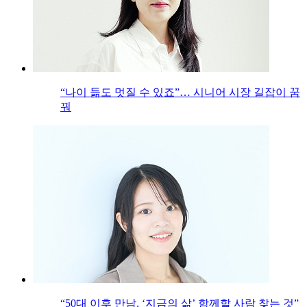
“나이 듦도 멋질 수 있죠”… 시니어 시장 길잡이 꿈
꿔
“50대 이후 만남, ‘지금의 삶’ 함께할 사람 찾는 것”