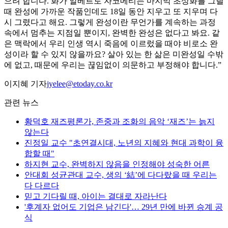
으려 합니다. 화가 알베르토 자코메티는 마지막 초상화를 그릴
때 완성에 가까운 작품인데도 18일 동안 지우고 또 지우며 다
시 그렸다고 해요. 그렇게 완성이란 무언가를 계속하는 과정
속에서 멈추는 지점일 뿐이지, 완벽한 완성은 없다고 봐요. 같
은 맥락에서 우리 인생 역시 죽음에 이르렀을 때야 비로소 완
성이라 할 수 있지 않을까요? 살아 있는 한 삶은 미완성일 수밖
에 없고, 때문에 우리는 끊임없이 의문하고 부정해야 합니다.”
이지혜 기자
jyelee@etoday.co.kr
관련 뉴스
황덕호 재즈평론가, 존중과 조화의 음악 ‘재즈’는 늙지
않는다
진정일 교수 "초연결시대, 노년의 지혜와 현대 과학이 융
합할 때"
하지현 교수, 완벽하지 않음을 인정해야 성숙한 어른
안대회 성균관대 교수, 생의 ‘結’에 다다랐을 때 우리는
다 다르다
믿고 기다릴 때, 아이는 결대로 자라난다
'후계자 없어도 기업은 남긴다'… 29년 만에 바뀐 승계 공
식