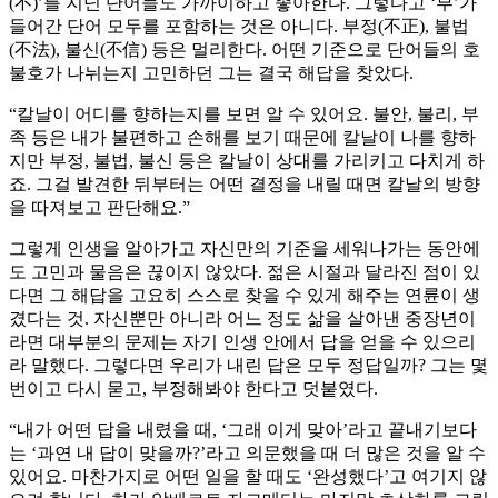
(不)’를 지닌 단어들도 가까이하고 좋아한다. 그렇다고 ‘부’가
들어간 단어 모두를 포함하는 것은 아니다. 부정(不正), 불법
(不法), 불신(不信) 등은 멀리한다. 어떤 기준으로 단어들의 호
불호가 나뉘는지 고민하던 그는 결국 해답을 찾았다.
“칼날이 어디를 향하는지를 보면 알 수 있어요. 불안, 불리, 부
족 등은 내가 불편하고 손해를 보기 때문에 칼날이 나를 향하
지만 부정, 불법, 불신 등은 칼날이 상대를 가리키고 다치게 하
죠. 그걸 발견한 뒤부터는 어떤 결정을 내릴 때면 칼날의 방향
을 따져보고 판단해요.”
그렇게 인생을 알아가고 자신만의 기준을 세워나가는 동안에
도 고민과 물음은 끊이지 않았다. 젊은 시절과 달라진 점이 있
다면 그 해답을 고요히 스스로 찾을 수 있게 해주는 연륜이 생
겼다는 것. 자신뿐만 아니라 어느 정도 삶을 살아낸 중장년이
라면 대부분의 문제는 자기 인생 안에서 답을 얻을 수 있으리
라 말했다. 그렇다면 우리가 내린 답은 모두 정답일까? 그는 몇
번이고 다시 묻고, 부정해봐야 한다고 덧붙였다.
“내가 어떤 답을 내렸을 때, ‘그래 이게 맞아’라고 끝내기보다
는 ‘과연 내 답이 맞을까?’라고 의문했을 때 더 많은 것을 알 수
있어요. 마찬가지로 어떤 일을 할 때도 ‘완성했다’고 여기지 않