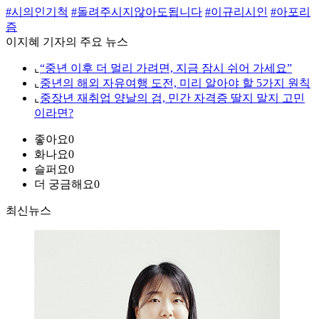
#시의인기척
#돌려주시지않아도됩니다
#이규리시인
#아포리
즘
이지혜 기자의 주요 뉴스
⌞
“중년 이후 더 멀리 가려면, 지금 잠시 쉬어 가세요”
⌞
중년의 해외 자유여행 도전, 미리 알아야 할 5가지 원칙
⌞
중장년 재취업 양날의 검, 민간 자격증 딸지 말지 고민
이라면?
좋아요
0
화나요
0
슬퍼요
0
더 궁금해요
0
최신뉴스