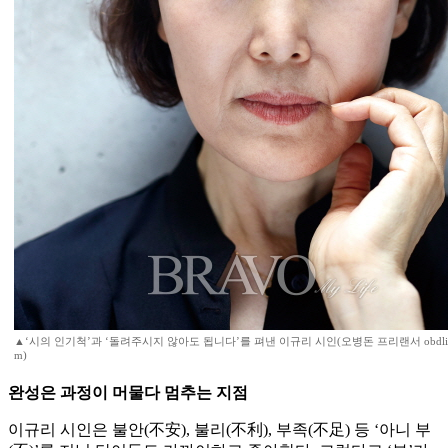
▲‘시의 인기척’과 ‘돌려주시지 않아도 됩니다’를 펴낸 이규리 시인(오병돈 프리랜서 obdlife@
m)
완성은 과정이 머물다 멈추는 지점
이규리 시인은 불안(不安), 불리(不利), 부족(不足) 등 ‘아니 부