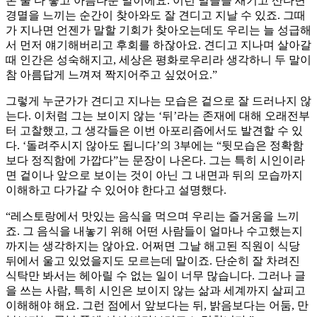
론 둘 다 좋고 아름다운 말이에요. 이런 말들을 새기고 산다면
경멸을 느끼는 순간이 찾아와도 잘 견디고 지날 수 있죠. 그때
가 지나면 언젠가 말할 기회가 찾아오는데도 우리는 늘 성급해
서 먼저 얘기해버리고 후회를 하잖아요. 견디고 지나며 살아갈
때 인간은 성숙해지고, 세상은 평화로우리라 생각하니 두 말이
참 아름답게 느껴져 짝지어주고 싶었어요.”
그렇게 누군가가 견디고 지나는 모습은 겉으로 잘 드러나지 않
는다. 이처럼 그는 보이지 않는 ‘뒤’라는 존재에 대해 오래전부
터 고찰했고, 그 생각들은 이번 아포리즘에서도 발견할 수 있
다. ‘돌려주시지 않아도 됩니다’의 3부에는 “뒷모습은 정확함
보다 정직함에 가깝다”는 문장이 나온다. 그는 특히 시인이라
면 겉이나 앞으로 보이는 것이 아닌 그 내면과 뒤의 모습까지
이해하고 다가갈 수 있어야 한다고 설명했다.
“레스토랑에서 맛있는 음식을 먹으며 우리는 즐거움을 느끼
죠. 그 음식을 내놓기 위해 어떤 사람들이 얼마나 수고했는지
까지는 생각하지는 않아요. 어쩌면 그날 해고된 직원이 식당
뒤에서 울고 있었을지도 모르는데 말이죠. 단순히 잘 차려진
식탁만 봐서는 헤아릴 수 없는 일이 너무 많습니다. 그러나 글
을 쓰는 사람, 특히 시인은 보이지 않는 삶과 세계까지 살피고
이해해야 해요. 그런 점에서 앞보다는 뒤, 밝음보다는 어둠, 만