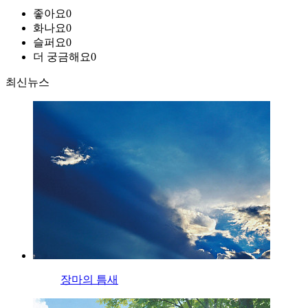
좋아요
0
화나요
0
슬퍼요
0
더 궁금해요
0
최신뉴스
장마의 틈새