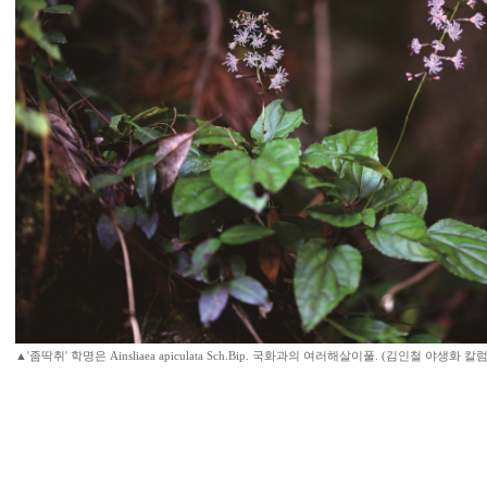
▲'좀딱취' 학명은 Ainsliaea apiculata Sch.Bip. 국화과의 여러해살이풀. (김인철 야생화 