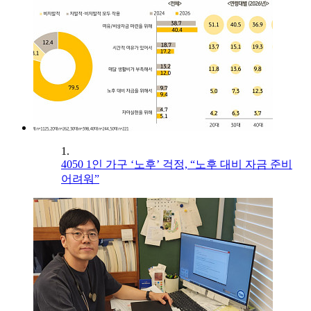
1.
4050 1인 가구 ‘노후’ 걱정, “노후 대비 자금 준비
어려워”