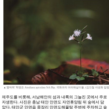
▲'좀딱취' 학명은 Ainsliaea apiculata Sch.Bip. 국화과의 여러해살이풀. (김인철 야생화 
제주도를 비롯해, 서남해안의 섬과 내륙의 그늘진 곳에서 주로
자생한다. 사진은 충남 태안 안면도 자연휴양림 뒤 숲에서 담
았다. 태안군 안면읍 중장리 안면도해물탕 주변에 주차하고 숲