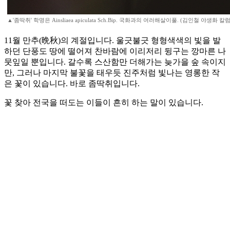
▲'좀딱취' 학명은 Ainsliaea apiculata Sch.Bip. 국화과의 여러해살이풀. (김인철 야생화 
11월 만추(晩秋)의 계절입니다. 울긋불긋 형형색색의 빛을 발
하던 단풍도 땅에 떨어져 찬바람에 이리저리 뒹구는 깡마른 나
뭇잎일 뿐입니다. 갈수록 스산함만 더해가는 늦가을 숲 속이지
만, 그러나 마지막 불꽃을 태우듯 진주처럼 빛나는 영롱한 작
은 꽃이 있습니다. 바로 좀딱취입니다.
꽃 찾아 전국을 떠도는 이들이 흔히 하는 말이 있습니다.