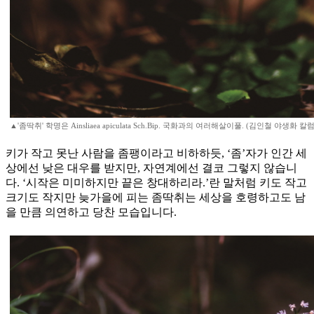
▲'좀딱취' 학명은 Ainsliaea apiculata Sch.Bip. 국화과의 여러해살이풀. (김인철 야생화 
키가 작고 못난 사람을 좀팽이라고 비하하듯, ‘좀’자가 인간 세
상에선 낮은 대우를 받지만, 자연계에선 결코 그렇지 않습니
다. ‘시작은 미미하지만 끝은 창대하리라.’란 말처럼 키도 작고
크기도 작지만 늦가을에 피는 좀딱취는 세상을 호령하고도 남
을 만큼 의연하고 당찬 모습입니다.