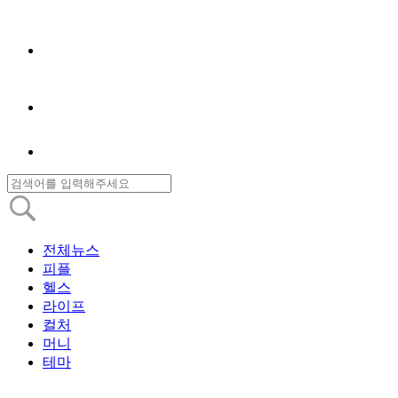
전체뉴스
피플
헬스
라이프
컬처
머니
테마