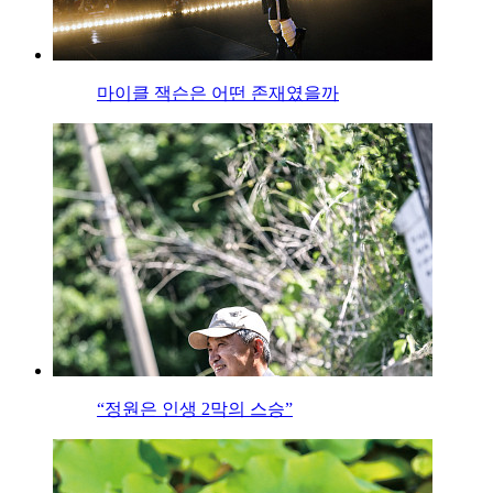
마이클 잭슨은 어떤 존재였을까
“정원은 인생 2막의 스승”