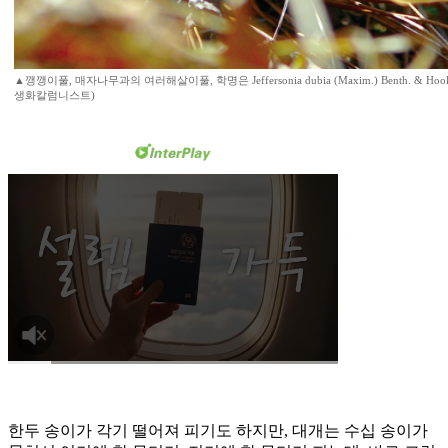
▲깽깽이풀, 매자나무과의 여러해살이풀, 학명은 Jeffersonia dubia (Maxim.) Benth. & Hook.f
생화칼럼니스트)
한두 송이가 각기 떨어져 피기도 하지만, 대개는 수십 송이가