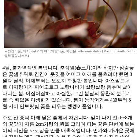
▲깽깽이풀, 매자나무과의 여러해살이풀, 학명은 Jeffersonia dubia (Maxim.) Benth. & Hook.f
생화칼럼니스트)
4월, 불가역적인 봄입니다. 춘삼월(春三月)이라 하지만 심술궂
은 꽃샘추위로 간간이 옷깃을 여미고 어깨를 움츠려야 했던 3
월과 달리, 이제부터는 오로지 화창한 봄입니다. 아스팔트 위
로 아지랑이가 피어오르고 노랑나비가 살랑살랑 춤추며 날아
다니는 봄. 어질어질하고 아찔한, 그런 봄날의 몽환적 분위기
를 쏙 빼닮은 야생화가 있습니다. 봄이 농익어가는 4월부터 5
월 사이 연보랏빛 꽃을 피우는 깽깽이풀입니다.
주로 산 중턱 아래 낮은 숲에서 자랍니다. 잎이 나기 전, 6~8개
의 꽃잎이 지름 2cm가량의 원을 그리며 피는 꽃은 단번에 보는
이의 시선을 사로잡을 만큼 매혹적입니다. 민가와 가까운 곳에
서 자라는 데다 관상미가 높은 까닭에 남획과 자생지 훼손이