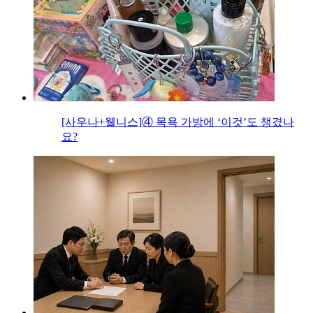
[사우나+웰니스]④ 목욕 가방에 ‘이것’도 챙겼나
요?