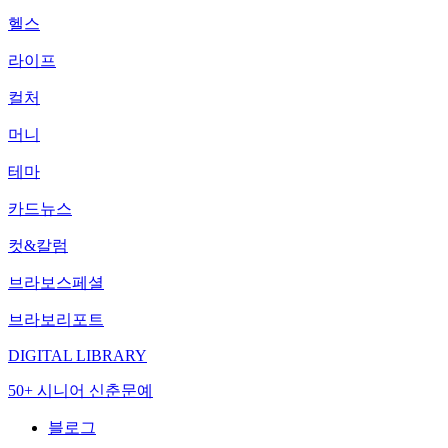
헬스
라이프
컬처
머니
테마
카드뉴스
컷&칼럼
브라보스페셜
브라보리포트
DIGITAL LIBRARY
50+ 시니어 신춘문예
블로그