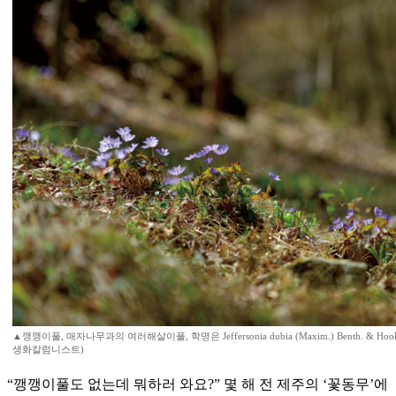
▲깽깽이풀, 매자나무과의 여러해살이풀, 학명은 Jeffersonia dubia (Maxim.) Benth. & Hook.f
생화칼럼니스트)
“깽깽이풀도 없는데 뭐하러 와요?” 몇 해 전 제주의 ‘꽃동무’에