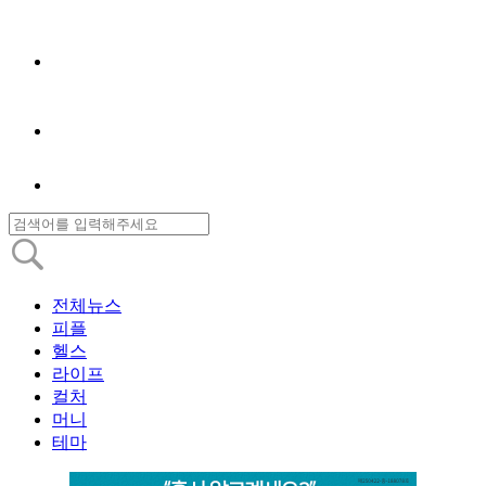
전체뉴스
피플
헬스
라이프
컬처
머니
테마