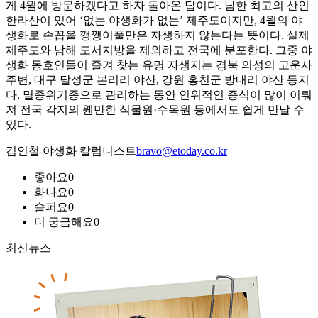
게 4월에 방문하겠다고 하자 돌아온 답이다. 남한 최고의 산인
한라산이 있어 ‘없는 야생화가 없는’ 제주도이지만, 4월의 야
생화로 손꼽을 깽깽이풀만은 자생하지 않는다는 뜻이다. 실제
제주도와 남해 도서지방을 제외하고 전국에 분포한다. 그중 야
생화 동호인들이 즐겨 찾는 유명 자생지는 경북 의성의 고운사
주변, 대구 달성군 본리리 야산, 강원 홍천군 방내리 야산 등지
다. 멸종위기종으로 관리하는 동안 인위적인 증식이 많이 이뤄
져 전국 각지의 웬만한 식물원·수목원 등에서도 쉽게 만날 수
있다.
김인철 야생화 칼럼니스트
bravo@etoday.co.kr
좋아요
0
화나요
0
슬퍼요
0
더 궁금해요
0
최신뉴스