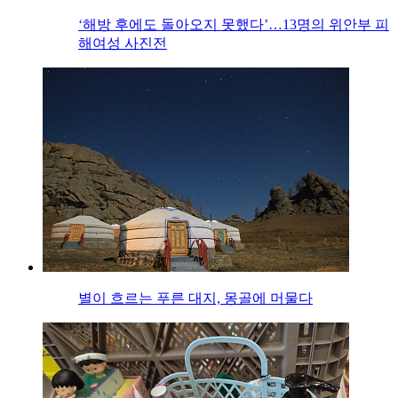
‘해방 후에도 돌아오지 못했다’…13명의 위안부 피
해여성 사진전
별이 흐르는 푸른 대지, 몽골에 머물다