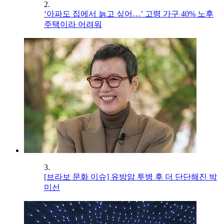
2.
‘아파도 집에서 늙고 싶어…’ 고령 가구 40% 노후
주택이라 어려워
3.
[브라보 문화 이슈] 유방암 투병 후 더 단단해진 박
미선