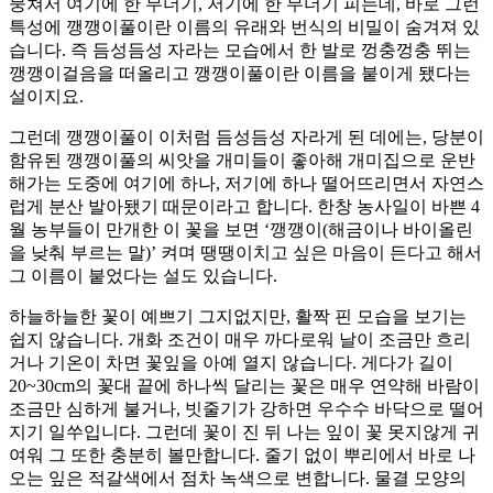
뭉쳐서 여기에 한 무더기, 저기에 한 무더기 피는데, 바로 그런
특성에 깽깽이풀이란 이름의 유래와 번식의 비밀이 숨겨져 있
습니다. 즉 듬성듬성 자라는 모습에서 한 발로 껑충껑충 뛰는
깽깽이걸음을 떠올리고 깽깽이풀이란 이름을 붙이게 됐다는
설이지요.
그런데 깽깽이풀이 이처럼 듬성듬성 자라게 된 데에는, 당분이
함유된 깽깽이풀의 씨앗을 개미들이 좋아해 개미집으로 운반
해가는 도중에 여기에 하나, 저기에 하나 떨어뜨리면서 자연스
럽게 분산 발아됐기 때문이라고 합니다. 한창 농사일이 바쁜 4
월 농부들이 만개한 이 꽃을 보면 ‘깽깽이(해금이나 바이올린
을 낮춰 부르는 말)’ 켜며 땡땡이치고 싶은 마음이 든다고 해서
그 이름이 붙었다는 설도 있습니다.
하늘하늘한 꽃이 예쁘기 그지없지만, 활짝 핀 모습을 보기는
쉽지 않습니다. 개화 조건이 매우 까다로워 날이 조금만 흐리
거나 기온이 차면 꽃잎을 아예 열지 않습니다. 게다가 길이
20~30cm의 꽃대 끝에 하나씩 달리는 꽃은 매우 연약해 바람이
조금만 심하게 불거나, 빗줄기가 강하면 우수수 바닥으로 떨어
지기 일쑤입니다. 그런데 꽃이 진 뒤 나는 잎이 꽃 못지않게 귀
여워 그 또한 충분히 볼만합니다. 줄기 없이 뿌리에서 바로 나
오는 잎은 적갈색에서 점차 녹색으로 변합니다. 물결 모양의