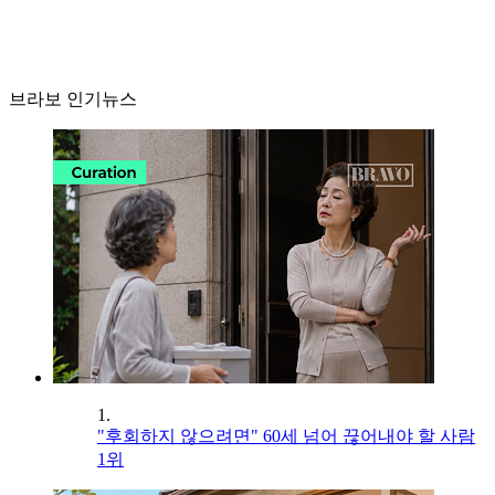
브라보 인기뉴스
1.
"후회하지 않으려면" 60세 넘어 끊어내야 할 사람
1위