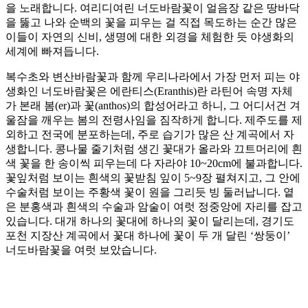
을 노래합니다. 여리디여린 너도바람꽃이 얼음장 같은 땅바닥
을 뚫고 나와 순백의 꽃을 피우는 걸 직접 목도하는 순간 많은
이들이 자연의 신비, 생명에 대한 외경을 체험한 듯 야생화의
세계에 빠져듭니다.
복수초와 변산바람꽃과 함께 우리나라에서 가장 먼저 피는 야
생화인 너도바람꽃은 에란티스(Eranthis)란 라틴어 속명 자체
가 본래 봄(er)과 꽃(anthos)의 합성어라고 하니, 그 어디서건 겨
울잠을 깨우는 봄의 전령사임을 짐작하게 합니다. 제주도를 제
외하고 전국에 분포하는데, 주로 습기가 많은 산 계곡에서 자
생합니다. 콩나물 줄기처럼 생긴 꽃대가 올라와 끄트머리에 흰
색 꽃을 한 송이씩 피우는데 다 자라야 10~20cm에 불과합니다.
꽃잎처럼 보이는 흰색의 꽃받침 잎이 5~9장 펼쳐지고, 그 안에
수술처럼 보이는 주황색 꽃이 원을 그리듯 빙 둘러납니다. 옅
은 분홍색과 흰색의 수술과 암술이 여럿 정중앙에 자리를 잡고
있습니다. 대개 하나의 꽃대에 하나의 꽃이 달리는데, 경기도
포천 지장산 계곡에서 꽃대 하나에 꽃이 두 개 달린 ‘쌍둥이’
너도바람꽃을 여럿 보았습니다.