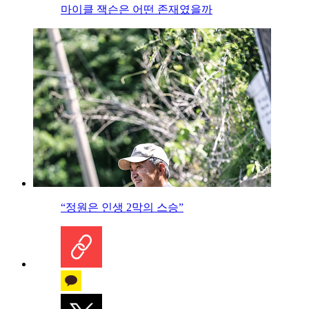
마이클 잭슨은 어떤 존재였을까
“정원은 인생 2막의 스승”