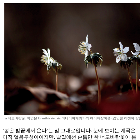
▲너도바람꽃. 학명은 Eranthis stellata.미나리아재빗과의 여러해살이풀.(김인철 야생화 
‘봄은 발끝에서 온다’는 말 그대로입니다. 눈에 보이는 계곡은
아직 얼음투성이이지만, 발밑에선 손톱만 한 너도바람꽃이 봄