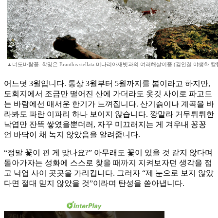
▲너도바람꽃. 학명은 Eranthis stellata.미나리아재빗과의 여러해살이풀.(김인철 야생화 
어느덧 3월입니다. 통상 3월부터 5월까지를 봄이라고 하지만,
도회지에서 조금만 떨어진 산에 가더라도 옷깃 사이로 파고드
는 바람에선 매서운 한기가 느껴집니다. 산기슭이나 계곡을 바
라봐도 파란 이파리 하나 보이지 않습니다. 깡말라 거무튀튀한
낙엽만 잔뜩 쌓였을뿐더러, 자꾸 미끄러지는 게 겨우내 꽁꽁
언 바닥이 채 녹지 않았음을 알려줍니다.
“정말 꽃이 핀 게 맞나요?” 아무래도 꽃이 있을 것 같지 않다며
돌아가자는 성화에 스스로 찾을 때까지 지켜보자던 생각을 접
고 낙엽 사이 곳곳을 가리킵니다. 그러자 “제 눈으로 보지 않았
다면 절대 믿지 않았을 것”이라며 탄성을 쏟아냅니다.