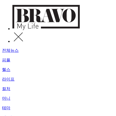
전체뉴스
피플
헬스
라이프
컬처
머니
테마