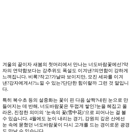
겨울의 끝이자 새봄의 첫머리에서 만나는 너도바람꽃에선?약
자의 연약함보다는 강추위도 폭설도 이겨낸?의연함이 강하게
느껴집니다. 비록?작고?가냘파 보이지만, 모진 세파를 이겨
낸?강자에게서?느낄 수 있는?단단한 힘이랄까 그런 것 말입니
다.
특히 복수초 등의 설중화는 꽃이 핀 다음 살짝?내린 눈으로 만
들어지는 데 반해, 너도바람꽃은 두껍게 쌓인?눈을 헤집고 올
라온, 진정한 의미의 ‘눈속의 꽃(雪中花)’으로 피어나는 걸 볼
수 있습니다. 4월에도 눈이 내리는 경기, 강원의 깊은 산에선
눈 속에 묻혔던 너도바람꽃이 다시 고개를 드는 경이로운 광경
도 만날 수 있습니다.