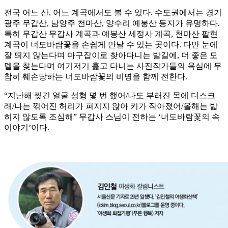
전국 어느 산, 어느 계곡에서도 볼 수 있다. 수도권에서는 경기
광주 무갑산, 남양주 천마산, 양수리 예봉산 등지가 유명하다.
특히 무갑산 무갑사 계곡과 예봉산 세정사 계곡, 천마산 팔현
계곡이 너도바람꽃을 손쉽게 만날 수 있는 곳이다. 다만 눈에
잘 띄지 않는다며 마구잡이로 찾아다니는 발길에, 더 좋은 모
델을 찾는다며 여기저기 훑고 다니는 사진작가들의 욕심에 무
참히 훼손당하는 너도바람꽃의 비명을 함께 전한다.
“지난해 찢긴 얼굴 성형 몇 번 했어/나도 부러진 목에 디스크
래/나는 꺾어진 허리가 펴지지 않아 키가 작아졌어/올해는 밟
히지 않도록 조심해” 무갑사 스님이 전하는 ‘너도바람꽃의 속
이야기’이다.