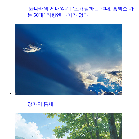
[윤나래의 세대읽기] ‘뜨개질하는 20대, 흠뻑쇼 가
는 50대’ 취향엔 나이가 없다
장마의 틈새