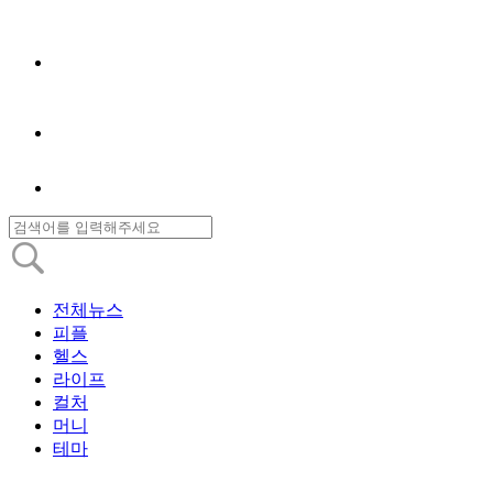
전체뉴스
피플
헬스
라이프
컬처
머니
테마