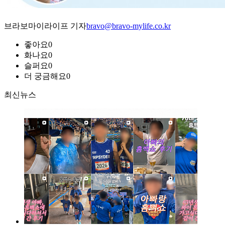
브라보마이라이프 기자
bravo@bravo-mylife.co.kr
좋아요
0
화나요
0
슬퍼요
0
더 궁금해요
0
최신뉴스