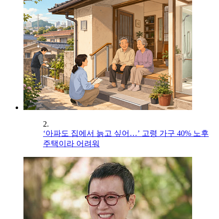
2.
‘아파도 집에서 늙고 싶어…’ 고령 가구 40% 노후
주택이라 어려워