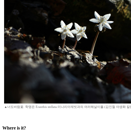
▲너도바람꽃. 학명은 Eranthis stellata.미나리아재빗과의 여러해살이풀.(김인철 야생화 
Where is it?