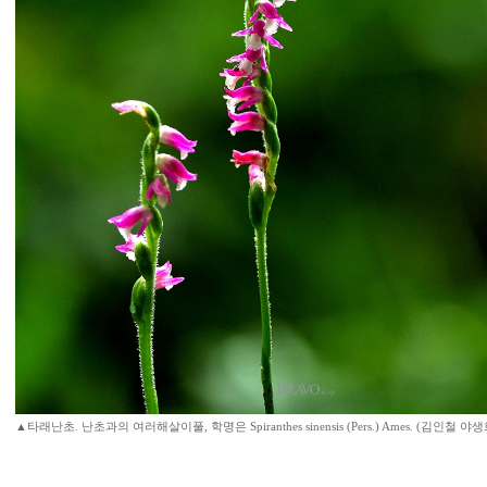
▲타래난초. 난초과의 여러해살이풀, 학명은 Spiranthes sinensis (Pers.) Ames. (김인철 