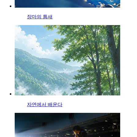
장마의 틈새
자연에서 배운다