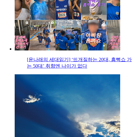
[윤나래의 세대읽기] ‘뜨개질하는 20대, 흠뻑쇼 가
는 50대’ 취향엔 나이가 없다