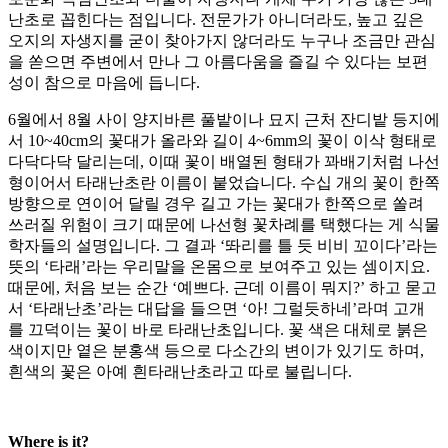
난초로 꼽힌다는 점입니다. 전문가가 아니더라도, 높고 깊은
오지의 자생지를 굳이 찾아가지 않더라도 누구나 조금만 관심
을 쏟으면 주변에서 만나 그 아름다움을 즐길 수 있다는 보편
성이 참으로 마음에 듭니다.
6월에서 8월 사이 양지바른 풀밭이나 묘지 근처 잔디밭 등지에
서 10~40cm의 꽃대가 올라와 길이 4~6mm의 꽃이 이삭 형태로
다닥다닥 달리는데, 이때 꽃이 배열된 형태가 꽈배기처럼 나선
형이어서 타래난초란 이름이 붙었습니다. 수십 개의 꽃이 한쪽
방향으로 연이어 달릴 경우 길고 가는 꽃대가 한쪽으로 쏠려
쓰러질 위험이 크기 때문에 나선형 꽃차례를 택했다는 게 식물
학자들의 설명입니다. 그 결과 ‘똬리를 틀 듯 비비 꼬이다’라는
뜻의 ‘타래’라는 우리말을 온몸으로 보여주고 있는 셈이지요.
때문에, 처음 보는 순간 ‘예쁘다. 근데 이름이 뭐지?’ 하고 묻고
서 ‘타래난초’라는 대답을 들으면 ‘아! 그럴듯하네’라며 고개
를 끄덕이는 꽃이 바로 타래난초입니다. 꽃 색은 대체로 붉은
색이지만 옅은 분홍색 등으로 다소간의 변이가 있기도 하며,
흰색의 꽃은 아예 흰타래난초라고 따로 불립니다.
Where is it?