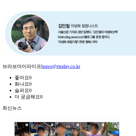
브라보마이라이프
bravo@etoday.co.kr
좋아요
0
화나요
0
슬퍼요
0
더 궁금해요
0
최신뉴스