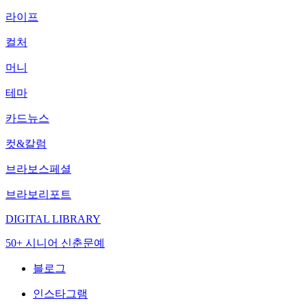
라이프
컬처
머니
테마
카드뉴스
컷&칼럼
브라보스페셜
브라보리포트
DIGITAL LIBRARY
50+ 시니어 신춘문예
블로그
인스타그램