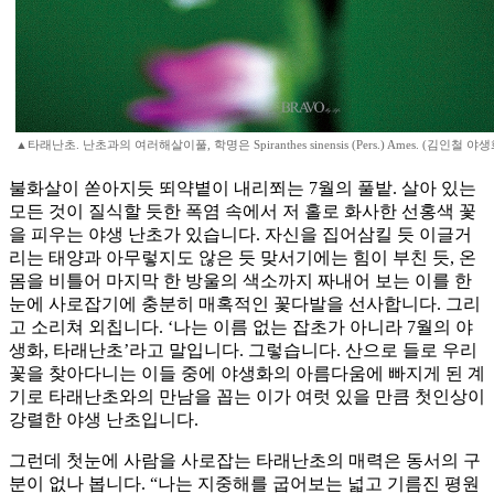
▲타래난초. 난초과의 여러해살이풀, 학명은 Spiranthes sinensis (Pers.) Ames. (김인철 
불화살이 쏟아지듯 뙤약볕이 내리쬐는 7월의 풀밭. 살아 있는
모든 것이 질식할 듯한 폭염 속에서 저 홀로 화사한 선홍색 꽃
을 피우는 야생 난초가 있습니다. 자신을 집어삼킬 듯 이글거
리는 태양과 아무렇지도 않은 듯 맞서기에는 힘이 부친 듯, 온
몸을 비틀어 마지막 한 방울의 색소까지 짜내어 보는 이를 한
눈에 사로잡기에 충분히 매혹적인 꽃다발을 선사합니다. 그리
고 소리쳐 외칩니다. ‘나는 이름 없는 잡초가 아니라 7월의 야
생화, 타래난초’라고 말입니다. 그렇습니다. 산으로 들로 우리
꽃을 찾아다니는 이들 중에 야생화의 아름다움에 빠지게 된 계
기로 타래난초와의 만남을 꼽는 이가 여럿 있을 만큼 첫인상이
강렬한 야생 난초입니다.
그런데 첫눈에 사람을 사로잡는 타래난초의 매력은 동서의 구
분이 없나 봅니다. “나는 지중해를 굽어보는 넓고 기름진 평원