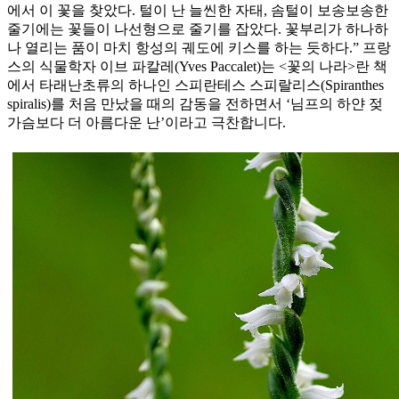
에서 이 꽃을 찾았다. 털이 난 늘씬한 자태, 솜털이 보송보송한
줄기에는 꽃들이 나선형으로 줄기를 잡았다. 꽃부리가 하나하
나 열리는 품이 마치 항성의 궤도에 키스를 하는 듯하다.” 프랑
스의 식물학자 이브 파칼레(Yves Paccalet)는 <꽃의 나라>란 책
에서 타래난초류의 하나인 스피란테스 스피랄리스(Spiranthes
spiralis)를 처음 만났을 때의 감동을 전하면서 ‘님프의 하얀 젖
가슴보다 더 아름다운 난’이라고 극찬합니다.