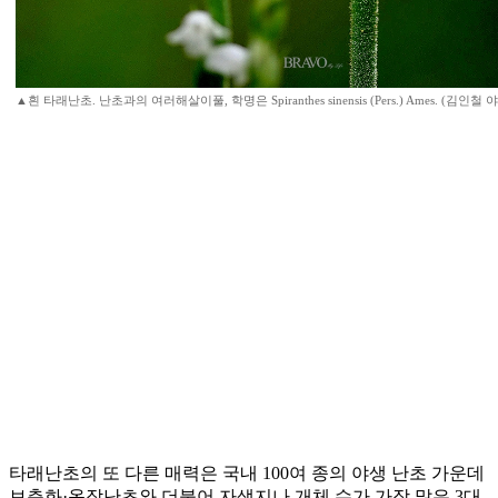
▲흰 타래난초. 난초과의 여러해살이풀, 학명은 Spiranthes sinensis (Pers.) Ames. (김인
타래난초의 또 다른 매력은 국내 100여 종의 야생 난초 가운데
보춘화·옥잠난초와 더불어 자생지나 개체 수가 가장 많은 3대