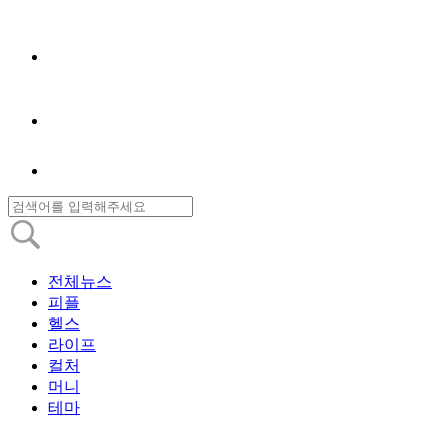
전체뉴스
피플
헬스
라이프
컬처
머니
테마