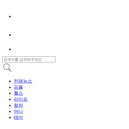
전체뉴스
피플
헬스
라이프
컬처
머니
테마