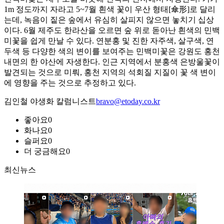
1m 정도까지 자라고 5~7월 흰색 꽃이 우산 형태[傘形]로 달리
는데, 녹음이 짙은 숲에서 유심히 살피지 않으면 놓치기 십상
이다. 6월 제주도 한라산을 오르면 숲 위로 돋아난 흰색의 민백
미꽃을 쉽게 만날 수 있다. 연분홍 및 진한 자주색, 살구색, 연
두색 등 다양한 색의 변이를 보여주는 민백미꽃은 강원도 홍천
내면의 한 야산에 자생한다. 인근 지역에서 분홍색 은방울꽃이
발견되는 것으로 미뤄, 홍천 지역의 석회질 지질이 꽃 색 변이
에 영향을 주는 것으로 추정하고 있다.
김인철 야생화 칼럼니스트
bravo@etoday.co.kr
좋아요
0
화나요
0
슬퍼요
0
더 궁금해요
0
최신뉴스