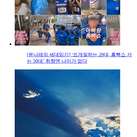
[윤나래의 세대읽기] ‘뜨개질하는 20대, 흠뻑쇼 가
는 50대’ 취향엔 나이가 없다