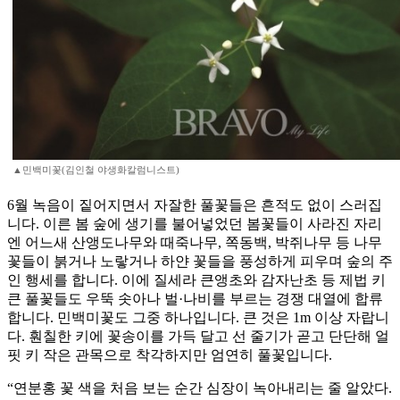
▲민백미꽃(김인철 야생화칼럼니스트)
6월 녹음이 짙어지면서 자잘한 풀꽃들은 흔적도 없이 스러집
니다. 이른 봄 숲에 생기를 불어넣었던 봄꽃들이 사라진 자리
엔 어느새 산앵도나무와 때죽나무, 쪽동백, 박쥐나무 등 나무
꽃들이 붉거나 노랗거나 하얀 꽃들을 풍성하게 피우며 숲의 주
인 행세를 합니다. 이에 질세라 큰앵초와 감자난초 등 제법 키
큰 풀꽃들도 우뚝 솟아나 벌·나비를 부르는 경쟁 대열에 합류
합니다. 민백미꽃도 그중 하나입니다. 큰 것은 1m 이상 자랍니
다. 훤칠한 키에 꽃송이를 가득 달고 선 줄기가 곧고 단단해 얼
핏 키 작은 관목으로 착각하지만 엄연히 풀꽃입니다.
“연분홍 꽃 색을 처음 보는 순간 심장이 녹아내리는 줄 알았다.