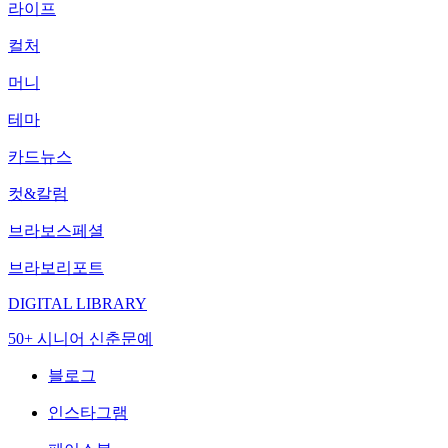
라이프
컬처
머니
테마
카드뉴스
컷&칼럼
브라보스페셜
브라보리포트
DIGITAL LIBRARY
50+ 시니어 신춘문예
블로그
인스타그램