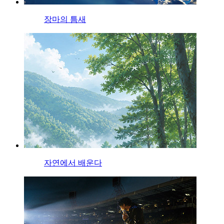
장마의 틈새
자연에서 배운다