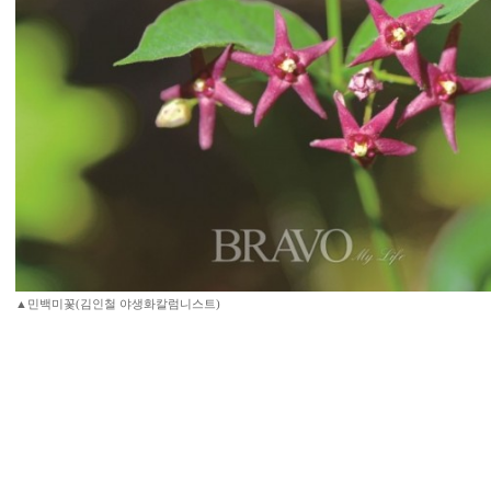
▲민백미꽃(김인철 야생화칼럼니스트)