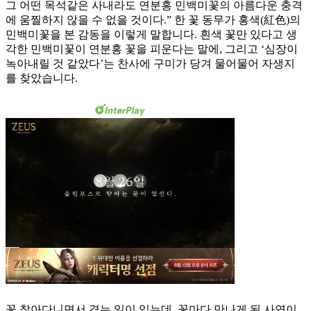
그 어떤 목석같은 사내라도 연분홍 민백미꽃의 아름다운 충격
에 움찔하지 않을 수 없을 것이다.” 한 꽃 동무가 홍색(紅色)의
민백미꽃을 본 감동을 이렇게 말합니다. 흰색 꽃만 있다고 생
각한 민백미꽃이 연분홍 꽃을 피운다는 말에, 그리고 ‘심장이
녹아내릴 것 같았다’는 찬사에 구미가 당겨 물어물어 자생지
를 찾았습니다.
꽃 찾아다니면서 겪는 일이 있는데, 꽃마다 만나게 된 사연이