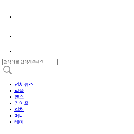
전체뉴스
피플
헬스
라이프
컬처
머니
테마