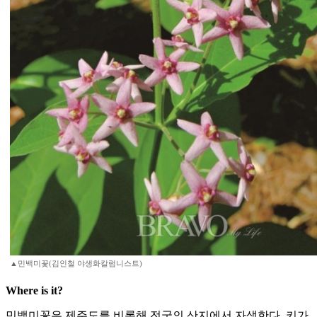
▲민백미꽃(김인철 야생화칼럼니스트)
Where is it?
민백미꽃은 제주도를 비롯해 전국의 산지에서 자생한다. 키가