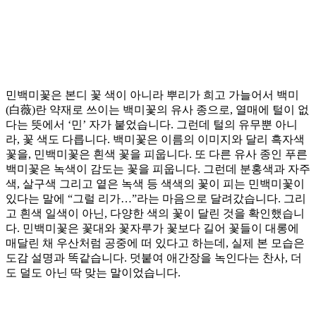
민백미꽃은 본디 꽃 색이 아니라 뿌리가 희고 가늘어서 백미
(白薇)란 약재로 쓰이는 백미꽃의 유사 종으로, 열매에 털이 없
다는 뜻에서 ‘민’ 자가 붙었습니다. 그런데 털의 유무뿐 아니
라, 꽃 색도 다릅니다. 백미꽃은 이름의 이미지와 달리 흑자색
꽃을, 민백미꽃은 흰색 꽃을 피웁니다. 또 다른 유사 종인 푸른
백미꽃은 녹색이 감도는 꽃을 피웁니다. 그런데 분홍색과 자주
색, 살구색 그리고 옅은 녹색 등 색색의 꽃이 피는 민백미꽃이
있다는 말에 “그럴 리가…”라는 마음으로 달려갔습니다. 그리
고 흰색 일색이 아닌, 다양한 색의 꽃이 달린 것을 확인했습니
다. 민백미꽃은 꽃대와 꽃자루가 꽃보다 길어 꽃들이 대롱에
매달린 채 우산처럼 공중에 떠 있다고 하는데, 실제 본 모습은
도감 설명과 똑같습니다. 덧붙여 애간장을 녹인다는 찬사, 더
도 덜도 아닌 딱 맞는 말이었습니다.