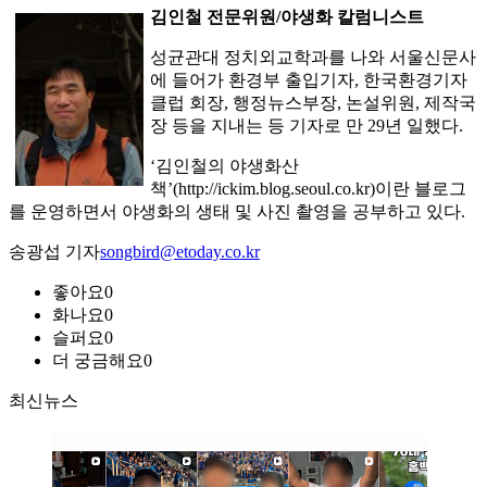
김인철 전문위원/야생화 칼럼니스트
성균관대 정치외교학과를 나와 서울신문사
에 들어가 환경부 출입기자, 한국환경기자
클럽 회장, 행정뉴스부장, 논설위원, 제작국
장 등을 지내는 등 기자로 만 29년 일했다.
‘김인철의 야생화산
책’(http://ickim.blog.seoul.co.kr)이란 블로그
를 운영하면서 야생화의 생태 및 사진 촬영을 공부하고 있다.
송광섭 기자
songbird@etoday.co.kr
좋아요
0
화나요
0
슬퍼요
0
더 궁금해요
0
최신뉴스