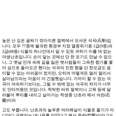
높은 산 깊은 골짜기 깎아지른 절벽에서 모셔온 석곡(石斛)입
니다. 모두 77종에 불과한 환경부 지정 멸종위기종 1급(9종)과
2급(68종) 식물의 하나인데서 알 수 있듯 귀하기 이를 데 없는
야생난초입니다. 손이 닿는 곳에선 단 한 포기도 만날 수 없으
니, 그 옛날 안개 속에 길을 잃은 뱃사람들이 그윽한 향기를 쫓
아 섬으로 돌아오곤 했다는 석곡의 진한 향을 단 한모금도 음
미할 수 없는 아쉬움이 컸지만, 오히려 어떻게든 멀리 멀리서
살아남으라는 마음이 더 간절했습니다. 가까이 할 수 없는 석
곡이 야속하기보다는, 그럴 수 밖에 없는 석곡의 처지가 너무
도 안타까웠던 것입니다. 척박한 바위 절벽이나 고목 등에 달
라붙어 뿌리를 내리고 살아가는 착생종 난초라 해서 석란(石
蘭)이라
고도 부릅니다. 난초과의 늘푸른 여러해살이 식물로 줄기가 마
디마디 구별되는 대나무를 닮았다고 해서 죽란(竹蘭)이라고도