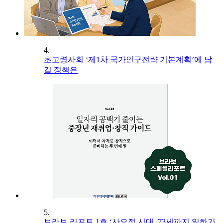
4.
초고령사회 ‘제1차 국가인구전략 기본계획’에 담
길 정책은
5.
브라보 리포트 1호 ‘사오정 시대, 73세까지 일하기