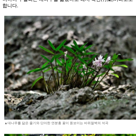
합니다.
▲대나무를 닮은 줄기와 단아한 연분홍 꽃이 돋보이는 바위절벽의 석곡