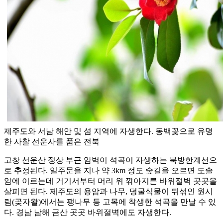
제주도와 서남 해안 및 섬 지역에 자생한다. 동백꽃으로 유명
한 사찰 선운사를 품은 전북
고창 선운산 정상 부근 암벽이 석곡이 자생하는 북방한계선으
로 추정된다. 일주문을 지나 약 3km 정도 숲길을 오르면 도솔
암에 이르는데 거기서부터 머리 위 깎아지른 바위절벽 곳곳을
살피면 된다. 제주도의 용암과 나무, 덩굴식물이 뒤섞인 원시
림(곶자왈)에서는 팽나무 등 고목에 착생한 석곡을 만날 수 있
다. 경남 남해 금산 곳곳 바위절벽에도 자생한다.