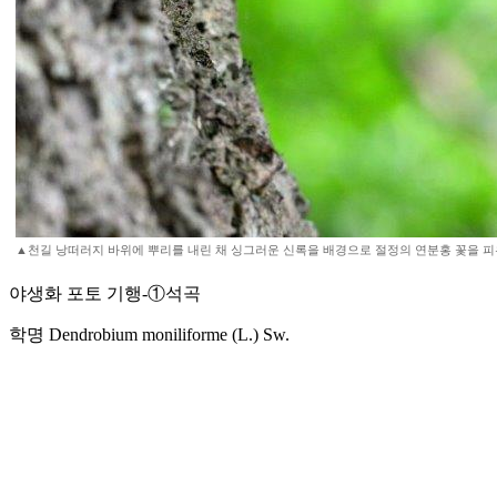
▲천길 낭떠러지 바위에 뿌리를 내린 채 싱그러운 신록을 배경으로 절정의 연분홍 꽃을 피
야생화 포토 기행-①석곡
학명 Dendrobium moniliforme (L.) Sw.