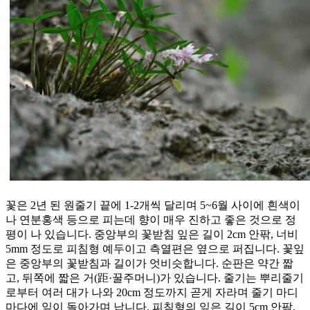
꽃은 2년 된 원줄기 끝에 1-2개씩 달리며 5~6월 사이에 흰색이
나 연분홍색 등으로 피는데 향이 매우 진하고 좋은 것으로 정
평이 나 있습니다. 중앙부의 꽃받침 잎은 길이 2cm 안팎, 너비
5mm 정도로 피침형 예두이고 측열편은 옆으로 퍼집니다. 꽃잎
은 중앙부의 꽃받침과 길이가 엇비슷합니다. 순판은 약간 짧
고, 뒤쪽에 짧은 거(距·꿀주머니)가 있습니다. 줄기는 뿌리줄기
로부터 여러 대가 나와 20cm 정도까지 곧게 자라며 줄기 마디
마다에 잎이 돌아가며 납니다. 피침형의 잎은 길이 5cm 안팎,