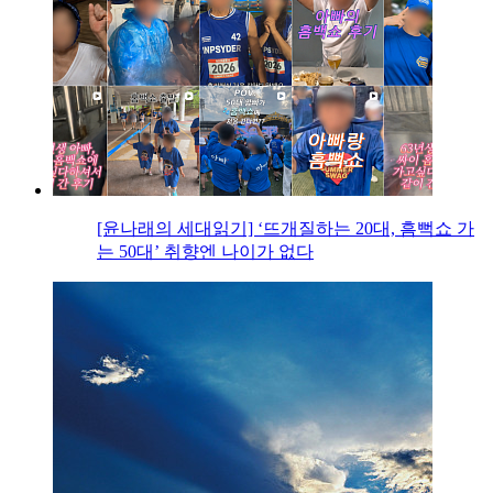
[윤나래의 세대읽기] ‘뜨개질하는 20대, 흠뻑쇼 가
는 50대’ 취향엔 나이가 없다