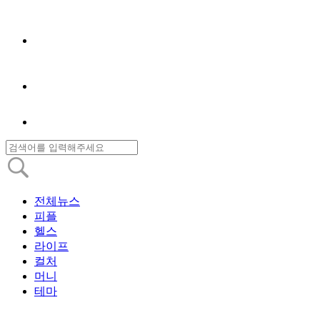
전체뉴스
피플
헬스
라이프
컬처
머니
테마