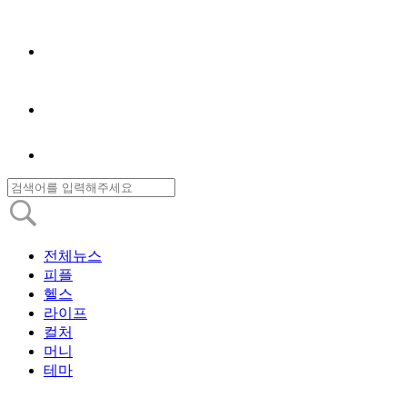
전체뉴스
피플
헬스
라이프
컬처
머니
테마