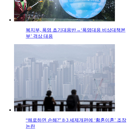
복지부, 폭염 초기대응반→‘폭염대응 비상대책본
부’ 격상 대응
“해로하면 손해?” 8·3 세제개편에 ‘황혼이혼’ 조장
논란