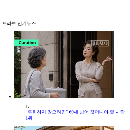
브라보 인기뉴스
1.
"후회하지 않으려면" 60세 넘어 끊어내야 할 사람
1위