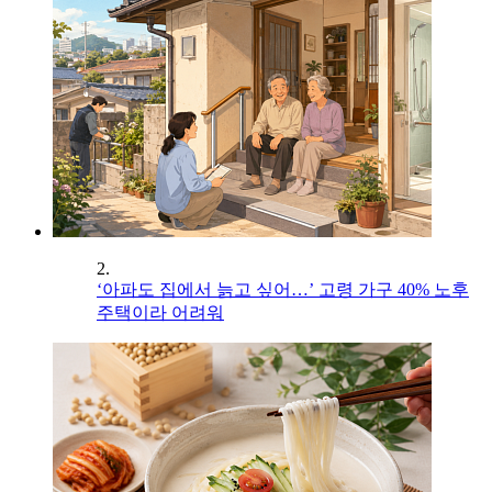
2.
‘아파도 집에서 늙고 싶어…’ 고령 가구 40% 노후
주택이라 어려워