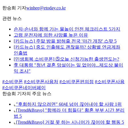
한승희 기자
winhee@etoday.co.kr
관련 뉴스
손자·손녀와 함께 가는 물놀이 안전 체크리스트 5가지
고령 운전자에 의한 사망률 높은 이유
[카드뉴스] 주말 밤을 밝혀줄 전국 '야간 개장' 스팟 5
[카드뉴스] 중도 인출해도 괜찮을까? 상황별 연금계좌
인출법
[민생회복 소비쿠폰] ⑤오늘 신청가능한 출생연도는?
李 대통령 "청년 결혼 망설이는 일 없어야...제도상 불이
익 조사"
#소비쿠폰
#소비쿠폰사용처
#소비쿠폰편의점
#소비쿠폰사용
#소비쿠폰네이버페이
한승희 기자의 주요 뉴스
⌞
"후회하지 않으려면" 60세 넘어 끊어내야 할 사람 1위
⌞
[Trend&Bravo] "함께라 더 힘들다" 황혼 부부 시간 분리
법 5
⌞
[Trend&Bravo] 거절 못 하는 시니어가 끊어야 할 행동 5