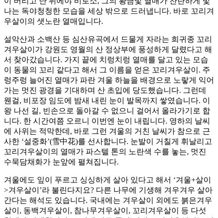
이 버리고 난 뒤에야 비로소, 그의 황금빛 열매가 찬란하게 빛
나는 독야청청한 모습을 세상 밖으로 드러냅니다. 바로 꼬리겨
우살이의 샛노란 열매입니다.
설악산과 소백산 등 심산유곡에서 드물게 자라는 희귀종 꼬리
겨우살이가 강원도 영월의 산 정상부에 풍성하게 달렸다고 해
서 찾아갔습니다. 가지 끝에 치렁치렁 열매를 달고 있는 모습
이 동물의 꼬리 같다고 해서 그 이름을 얻은 꼬리겨우살이. 주
렁주렁 늘어진 열매가 파란 겨울 하늘을 배경으로 노랗게 익어
가는 멋진 광경을 기대하며 산 초입에 당도했습니다. 그런데
웬걸, 비포장 임도에 밤새 내린 눈이 발목까지 쌓였습니다. 이
왕 나선 길, 빈손으로 돌아갈 수 없으니 걸어서 올라가기로 합
니다. 한 시간여쯤 오르니 이번엔 눈이 내립니다. 영하의 날씨
에 사위는 적막한데, 바로 그런 겨울의 거친 날씨가 참으로 근
사한 ‘설중화’(雪中花)를 선사합니다. 눈발이 거칠게 휘날리고
꼬리겨우살이의 열매가 파스텔 톤의 노란색 수를 놓는, 멋진
수묵담채화가 눈앞에 펼쳐집니다.
겨울에도 잎이 푸르고 싱싱하게 살아 있다고 해서 ‘겨울+살이
>겨우살이’라 불린다지요? 다른 나무에 기생해 겨우겨우 살아
간다는 해석도 있습니다. 국내에는 겨우살이 외에도 붉은겨우
살이, 동백겨우살이, 참나무겨우살이, 꼬리겨우살이 등 다섯