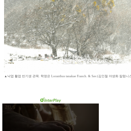
▲낙엽 활엽 반기생 관목. 학명은 Loranthus tanakae Franch. & Sav.(김인철 야생화 칼럼니