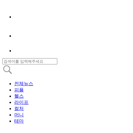
전체뉴스
피플
헬스
라이프
컬처
머니
테마