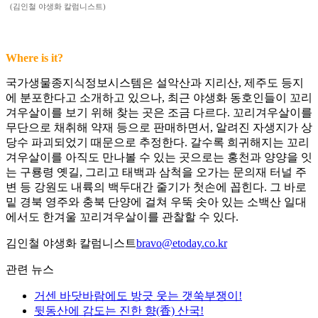
(김인철 야생화 칼럼니스트)
Where is it?
국가생물종지식정보시스템은 설악산과 지리산, 제주도 등지
에 분포한다고 소개하고 있으나, 최근 야생화 동호인들이 꼬리
겨우살이를 보기 위해 찾는 곳은 조금 다르다. 꼬리겨우살이를
무단으로 채취해 약재 등으로 판매하면서, 알려진 자생지가 상
당수 파괴되었기 때문으로 추정한다. 갈수록 희귀해지는 꼬리
겨우살이를 아직도 만나볼 수 있는 곳으로는 홍천과 양양을 잇
는 구룡령 옛길, 그리고 태백과 삼척을 오가는 문의재 터널 주
변 등 강원도 내륙의 백두대간 줄기가 첫손에 꼽힌다. 그 바로
밑 경북 영주와 충북 단양에 걸쳐 우뚝 솟아 있는 소백산 일대
에서도 한겨울 꼬리겨우살이를 관찰할 수 있다.
김인철 야생화 칼럼니스트
bravo@etoday.co.kr
관련 뉴스
거센 바닷바람에도 방긋 웃는 갯쑥부쟁이!
뒷동산에 감도는 진한 향(香) 산국!