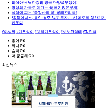
되살아난 남한강의 명물 단양쑥부쟁이!
명상의 가을로 이끄는 꽃 애기앉은부채!
설악에 피는 ‘금강산의 꽃’ 봉래꼬리풀!
SK하이닉스, 용인·청주 54조 투자… AI 메모리 생산기지
키운다
#야생화
#겨우살이
#꼬리겨우살이
#샛노란열매
#김인철
좋아요
0
화나요
0
슬퍼요
0
더 궁금해요
0
최신뉴스