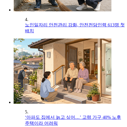
4.
노인일자리 안전관리 강화, 안전전담인력 613명 첫
배치
5.
‘아파도 집에서 늙고 싶어…’ 고령 가구 40% 노후
주택이라 어려워