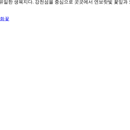
 유일한 생육지다. 강천섬을 중심으로 곳곳에서 연보랏빛 꽃잎과 
생화꽃