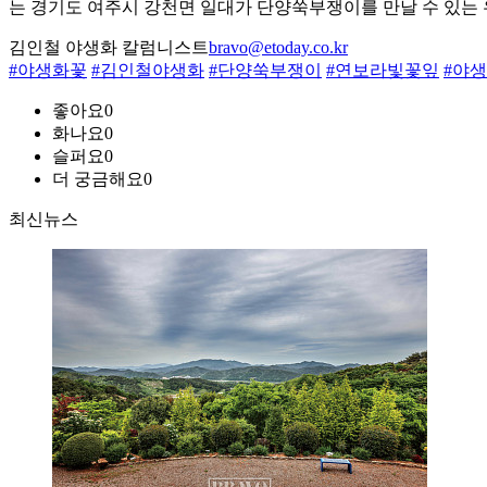
는 경기도 여주시 강천면 일대가 단양쑥부쟁이를 만날 수 있는
김인철 야생화 칼럼니스트
bravo@etoday.co.kr
#야생화꽃
#김인철야생화
#단양쑥부쟁이
#연보라빛꽃잎
#야
좋아요
0
화나요
0
슬퍼요
0
더 궁금해요
0
최신뉴스