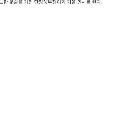
노란 꽃술을 가진 단양쑥부쟁이가 가을 인사를 한다.