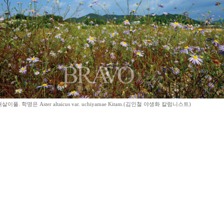
. 학명은 Aster altaicus var. uchiyamae Kitam.(김인철 야생화 칼럼니스트)