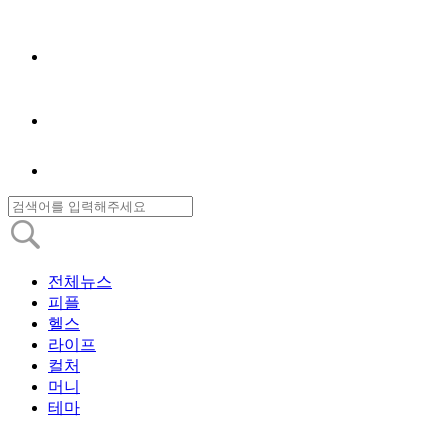
전체뉴스
피플
헬스
라이프
컬처
머니
테마