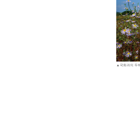
▲국화과의 두해살이풀