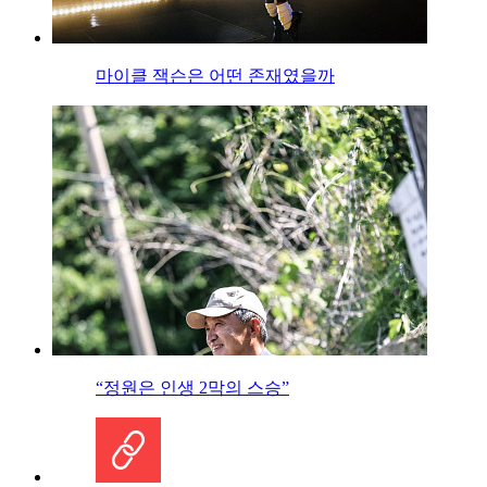
마이클 잭슨은 어떤 존재였을까
“정원은 인생 2막의 스승”