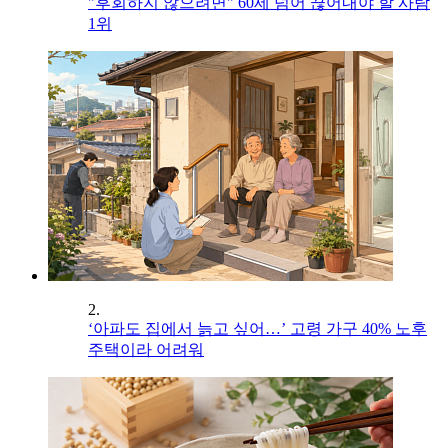
"후회하지 않으려면" 60세 넘어 끊어내야 할 사람
1위
2.
‘아파도 집에서 늙고 싶어…’ 고령 가구 40% 노후
주택이라 어려워