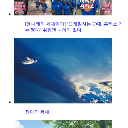
[윤나래의 세대읽기] ‘뜨개질하는 20대, 흠뻑쇼 가
는 50대’ 취향엔 나이가 없다
장마의 틈새