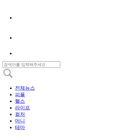
전체뉴스
피플
헬스
라이프
컬처
머니
테마