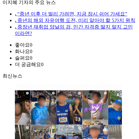
이지혜 기자의 주요 뉴스
⌞
“중년 이후 더 멀리 가려면, 지금 잠시 쉬어 가세요”
⌞
중년의 해외 자유여행 도전, 미리 알아야 할 5가지 원칙
⌞
중장년 재취업 양날의 검, 민간 자격증 딸지 말지 고민
이라면?
좋아요
0
화나요
0
슬퍼요
0
더 궁금해요
0
최신뉴스