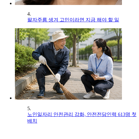
4.
팔자주름 생겨 고민이라면 지금 해야 할 일
5.
노인일자리 안전관리 강화, 안전전담인력 613명 첫
배치