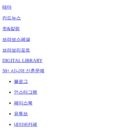
테마
카드뉴스
컷&칼럼
브라보스페셜
브라보리포트
DIGITAL LIBRARY
50+ 시니어 신춘문예
블로그
인스타그램
페이스북
유튜브
네이버카페