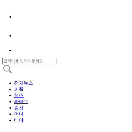
전체뉴스
피플
헬스
라이프
컬처
머니
테마