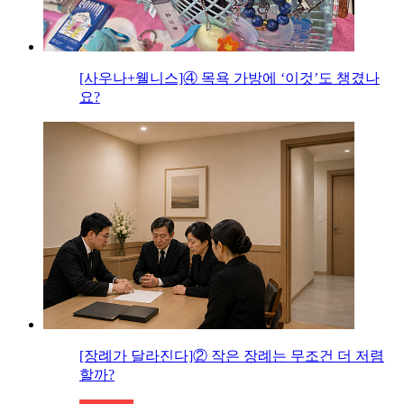
[사우나+웰니스]④ 목욕 가방에 ‘이것’도 챙겼나
요?
[장례가 달라진다]② 작은 장례는 무조건 더 저렴
할까?