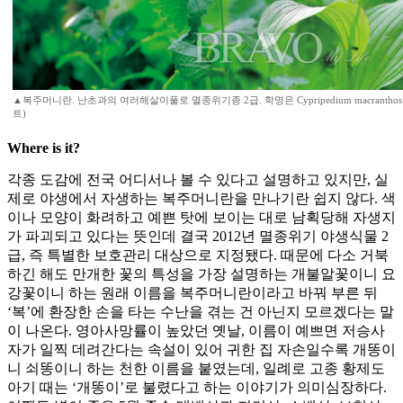
▲복주머니란. 난초과의 여러해살이풀로 멸종위기종 2급. 학명은 Cypripedium macrantho
트)
Where is it?
각종 도감에 전국 어디서나 볼 수 있다고 설명하고 있지만, 실
제로 야생에서 자생하는 복주머니란을 만나기란 쉽지 않다. 색
이나 모양이 화려하고 예쁜 탓에 보이는 대로 남획당해 자생지
가 파괴되고 있다는 뜻인데 결국 2012년 멸종위기 야생식물 2
급, 즉 특별한 보호관리 대상으로 지정됐다. 때문에 다소 거북
하긴 해도 만개한 꽃의 특성을 가장 설명하는 개불알꽃이니 요
강꽃이니 하는 원래 이름을 복주머니란이라고 바꿔 부른 뒤
‘복’에 환장한 손을 타는 수난을 겪는 건 아닌지 모르겠다는 말
이 나온다. 영아사망률이 높았던 옛날, 이름이 예쁘면 저승사
자가 일찍 데려간다는 속설이 있어 귀한 집 자손일수록 개똥이
니 쇠똥이니 하는 천한 이름을 붙였는데, 일례로 고종 황제도
아기 때는 ‘개똥이’로 불렸다고 하는 이야기가 의미심장하다.