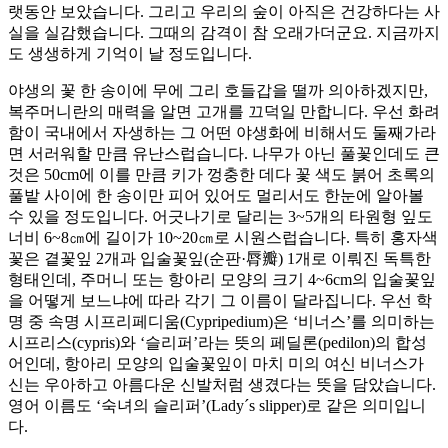
랫동안 보았습니다. 그리고 우리의 숲이 아직은 건강하다는 사
실을 실감했습니다. 그때의 감격이 참 오래가더군요. 지금까지
도 생생하게 기억이 날 정도입니다.
야생의 꽃 한 송이에 무에 그리 호들갑을 떨까 의아하겠지만,
복주머니란의 매력을 알면 고개를 끄덕일 만합니다. 우선 화려
함이 국내에서 자생하는 그 어떤 야생화에 비해서도 둘째가라
면 서러워할 만큼 유난스럽습니다. 나무가 아닌 풀꽃인데도 큰
것은 50cm에 이를 만큼 키가 껑충한 데다 꽃 색도 붉어 초록의
풀밭 사이에 한 송이만 피어 있어도 멀리서도 한눈에 알아볼
수 있을 정도입니다. 어긋나기로 달리는 3~5개의 타원형 잎도
너비 6~8㎝에 길이가 10~20㎝로 시원스럽습니다. 특히 홍자색
꽃은 곁꽃잎 2개과 입술꽃잎(순판·脣瓣) 1개로 이뤄진 독특한
형태인데, 주머니 또는 항아리 모양의 크기 4~6cm의 입술꽃잎
을 어떻게 보느냐에 따라 각기 그 이름이 달라집니다. 우선 학
명 중 속명 시프리페디움(Cypripedium)은 ‘비너스’를 의미하는
시프리스(cypris)와 ‘슬리퍼’라는 뜻의 페딜론(pedilon)의 합성
어인데, 항아리 모양의 입술꽃잎이 마치 미의 여신 비너스가
신는 우아하고 아름다운 신발처럼 생겼다는 뜻을 담았습니다.
영어 이름도 ‘숙녀의 슬리퍼’(Lady´s slipper)로 같은 의미입니
다.