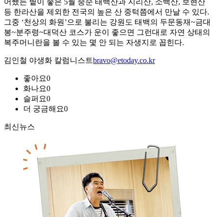
어쨌든 볕이 좋은 5월 중순 태백산과 지리산, 소백산, 보현산
등 한라산을 제외한 전국의 높은 산 중턱쯤에서 만날 수 있다.
그중 ‘천상의 화원’으로 불리는 강원도 태백의 두문동재~금대
봉~분주령~대덕산 코스가 운이 좋으면 그런대로 자연 상태의
복주머니란을 볼 수 있는 몇 안 되는 자생지로 꼽힌다.
김인철 야생화 칼럼니스트
bravo@etoday.co.kr
좋아요
0
화나요
0
슬퍼요
0
더 궁금해요
0
최신뉴스