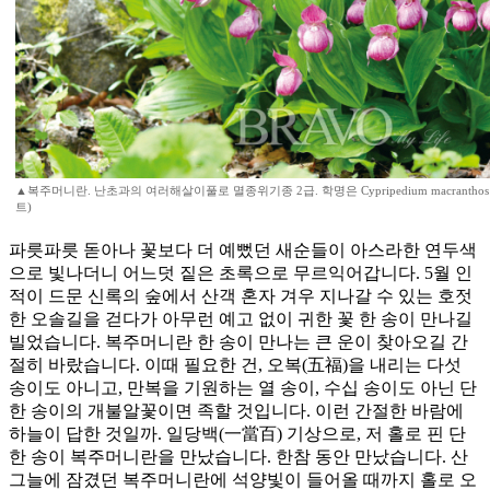
▲복주머니란. 난초과의 여러해살이풀로 멸종위기종 2급. 학명은 Cypripedium macrantho
트)
파릇파릇 돋아나 꽃보다 더 예뻤던 새순들이 아스라한 연두색
으로 빛나더니 어느덧 짙은 초록으로 무르익어갑니다. 5월 인
적이 드문 신록의 숲에서 산객 혼자 겨우 지나갈 수 있는 호젓
한 오솔길을 걷다가 아무런 예고 없이 귀한 꽃 한 송이 만나길
빌었습니다. 복주머니란 한 송이 만나는 큰 운이 찾아오길 간
절히 바랐습니다. 이때 필요한 건, 오복(五福)을 내리는 다섯
송이도 아니고, 만복을 기원하는 열 송이, 수십 송이도 아닌 단
한 송이의 개불알꽃이면 족할 것입니다. 이런 간절한 바람에
하늘이 답한 것일까. 일당백(一當百) 기상으로, 저 홀로 핀 단
한 송이 복주머니란을 만났습니다. 한참 동안 만났습니다. 산
그늘에 잠겼던 복주머니란에 석양빛이 들어올 때까지 홀로 오