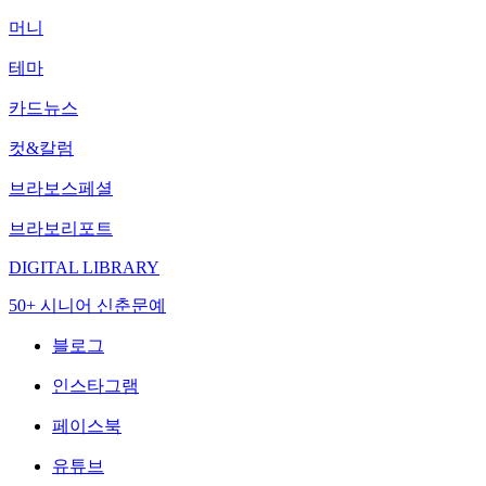
머니
테마
카드뉴스
컷&칼럼
브라보스페셜
브라보리포트
DIGITAL LIBRARY
50+ 시니어 신춘문예
블로그
인스타그램
페이스북
유튜브