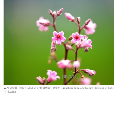
▲개정향풀. 협죽도과의 여러해살이풀, 학명은 Tranchomitum lancifolium (Russanov) Po
럼니스트)