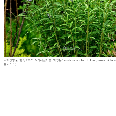
▲개정향풀. 협죽도과의 여러해살이풀, 학명은 Tranchomitum lancifolium (Russanov) Po
럼니스트)