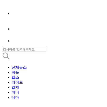
전체뉴스
피플
헬스
라이프
컬처
머니
테마