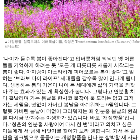
▲개정향풀. 협죽도과의 여러해살이풀, 학명은 Tranchomitum lancifolium (Russanov) Po
럼니스트)
‘나이가 들수록 봄이 좋아진다’고 입버릇처럼 되뇌던 옛 어른
들을 기억하게 하려는 듯 ‘모든 게 파릇파릇 새롭게 시작되는
봄이 좋다. 아지랑이 아스라하게 피어오르는 봄이 좋다’고 말
하는 ‘브라보 마이 라이프’ 세대들을 갈수록 많이 만나게 됩니
다. 생동하는 봄의 기운이 나이 든 세대에겐 삶의 기력을 되찾
아 주는 효과가 있는 게 확실한가 봅니다. 그렇다고 연분홍 치
마 흩날리며 가는 봄날을 한사코 붙잡아 둘 도리는 없고 그저
가는 세월을, 덧없이 가버린 봄날을 아쉬워하는 6월입니다. 그
렇듯 가버린 봄날이 더없이 그리워지는 때 연분홍 봄날의 환희
를 다시금 안겨주는 야생화가 있습니다. 바로 ‘개정향풀’입니
다. ‘청춘의 연분홍 사랑이여 다시 한 번’이라고 외치고 싶은
이들에게 서·남해 바닷가를 찾아가 보라 권합니다. 가서 온 벌
판을 핑크빛으로 물들이는 개정향풀을 만나 눈 깜박할 새 사라