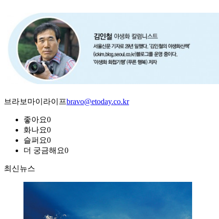
브라보마이라이프
bravo@etoday.co.kr
좋아요
0
화나요
0
슬퍼요
0
더 궁금해요
0
최신뉴스