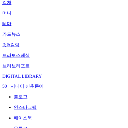
컬처
머니
테마
카드뉴스
컷&칼럼
브라보스페셜
브라보리포트
DIGITAL LIBRARY
50+ 시니어 신춘문예
블로그
인스타그램
페이스북