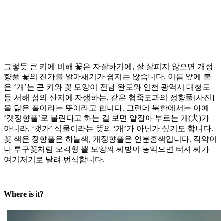
그렇듯 큰 키에 비해 꽃은 자잘하기에, 잘 살피지 않으면 개정
향풀 꽃의 진가를 알아채기가 쉽지는 않습니다. 이름 앞에 붙
은 ‘개’는 큰 키와 꽃 모양이 전남 완도와 인천 광역시 대청도
등 서해 섬의 산지에 자생하는, 같은 협죽도과의 정향풀[사진]
을 닮은 풀이라는 뜻이라고 합니다. 그런데 북한에서는 아예
‘갯정향풀’로 불린다고 하는 걸 보면 얕잡아 부르는 개(犬)가
아니라, ‘갯가’ 식물이라는 뜻의 ‘개’가 아닌가 싶기도 합니다.
꽃 색은 정향풀은 하늘색, 개정향풀은 연분홍색입니다. 작약이
나 투구꽃처럼 오각형 뿔 모양의 씨방이 농익으면 터져 씨가
여기저기로 날려 번식합니다.
Where is it?