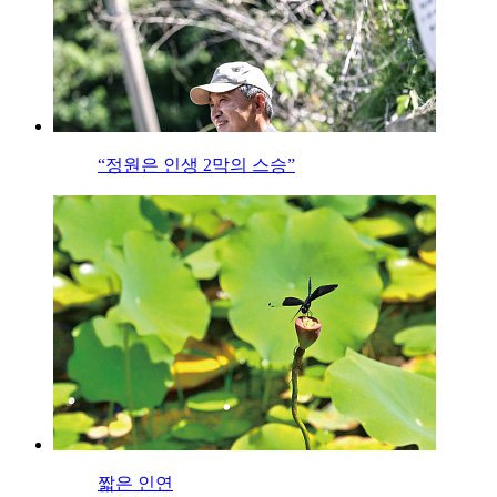
“정원은 인생 2막의 스승”
짧은 인연