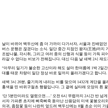
날이 바뀌어 백두산에 좀 더 가까이 다가서자, 서울과 진배없
버스 운행은 끊겼다는 소식. 일단 중간 지점인 왕지(王池)까지 
조밥나물, 각시취, 그리고 여러 종의 산형과 식물 등이 가득 피
라갈 수 없다는 비보가 전해집니다. 대신 다음 날 새벽 2시 재
“아무리 일기가 불순한 고산이라 해도 설마 한여름에 1박 2일
대를 태운 차량이 일단 정상 바로 밑까지 올라가겠다고 합니다.
새벽 3시 20분, 줄기차게 내리는 비를 맞으며 1432개 계단을 
홍색을 띤 바위구절초 행렬입니다. 그 곁에 실타래 모양의 흰 
‘단 5분만이라도 열렸으면….’ 오전 6시 무렵까지 2시간 반 
서자 가파른 초지에 삐죽삐죽 돋아난 산용담의 미색 꽃봉오리와 
의귀, 좀참꽃 등이 나란히 엎드려 백두산에는 8월 초순 이미 