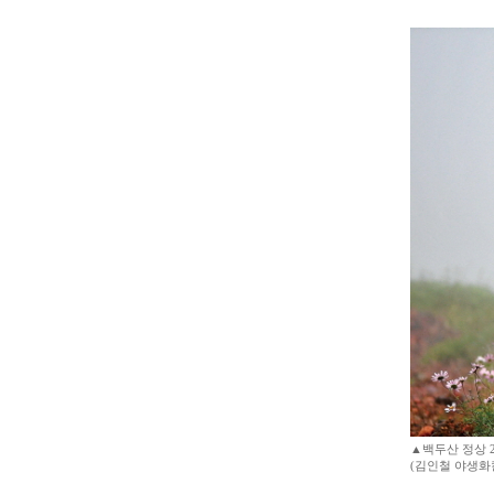
▲백두산 정상 
(김인철 야생화