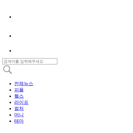
전체뉴스
피플
헬스
라이프
컬처
머니
테마