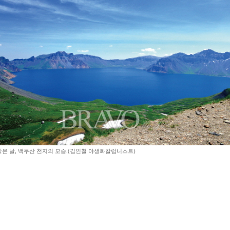
 맑은 날, 백두산 천지의 모습.(김인철 야생화칼럼니스트)