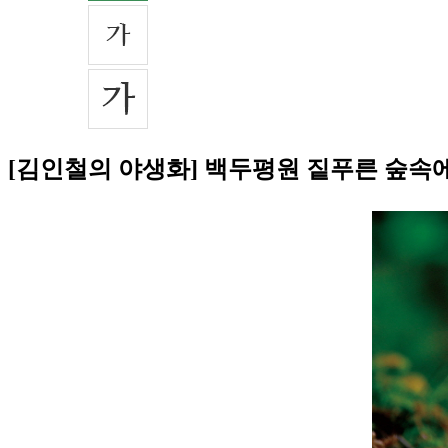
[김인철의 야생화] 백두평원 짙푸른 숲속에 핀 유