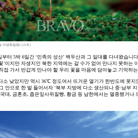
철 야생화칼럼니스트)
4일부터 5박 6일간 ‘민족의 성산’ 백두산과 그 일대를 다녀왔습니
꽃’이지만 자생지인 북한 지역에는 갈 수가 없어 만나지 못하는 
접 가서 반갑게 만나야 할 우리 꽃을 마음에 담아놓고 기억하는 
다소 낮았지만 역시 36℃ 정도여서 뜨거운 열기가 한반도에 못지
 그 안으로 한 발 들어서자 ‘북부 지방에 다소 생산되나 중·남부 지
 절국대, 금혼초, 좁은잎사위질빵, 황금 등 남한에서는 멸종됐거