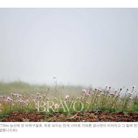
2750m 능선에 핀 바위구절초. 뒤로 보이는 안개 너머로 가파른 경사면이 이어지고 그 밑에 
칼럼니스트)