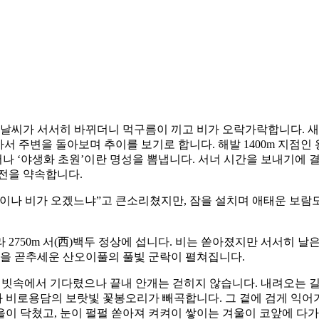
던 날씨가 서서히 바뀌더니 먹구름이 끼고 비가 오락가락합니다. 
가서 주변을 돌아보며 추이를 보기로 합니다. 해발 1400m 지점
어나 ‘야생화 초원’이란 명성을 뽐냅니다. 서너 시간을 보내기에 결
도전을 약속합니다.
간이나 비가 오겠느냐”고 큰소리쳤지만, 잠을 설치며 애태운 보람도
올라 2750m 서(西)백두 정상에 섭니다. 비는 쏟아졌지만 서서히 
꽃을 곧추세운 산오이풀의 풀빛 군락이 펼쳐집니다.
넘게 빗속에서 기다렸으나 끝내 안개는 걷히지 않습니다. 내려오는 길
비로용담의 보랏빛 꽃봉오리가 빼곡합니다. 그 곁에 검게 익어가는
가을이 닥쳤고, 눈이 펄펄 쏟아져 켜켜이 쌓이는 겨울이 코앞에 다