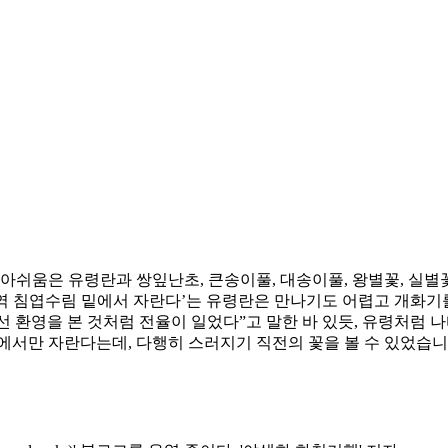
아쉬움은 유령란과 쌍잎난초, 큰송이풀, 대송이풀, 왕별꽃, 실별
역 침엽수림 밑에서 자란다’는 유령란은 만나기도 어렵고 개화기를
 환영을 본 것처럼 전율이 일었다”고 말한 바 있듯, 유령처럼
에서만 자란다는데, 다행히 스러지기 직전의 꽃을 볼 수 있었습니