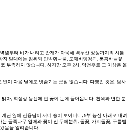
새벽녘부터 비가 내리고 안개가 자욱해 백두산 정상까지의 셔틀
인 왕지 일대에는 참취와 민박쥐나물, 도깨비엉겅퀴, 분홍바늘꽃,
코 부족하지 않습니다. 하지만 오후 2시, 악천후로 그 이상은 올
 없이 다음 날에도 빗줄기는 긋질 않습니다. 다행인 것은, 탐사
날은 밝아, 최정상 능선에 핀 꽃이 눈에 들어옵니다. 흰색과 연한 분
 계단 옆에 산용담이 서너 송이 보이더니, 9부 능선 아래로 내려
 들쭉나무 열매와 꽃이 진 두메분취, 돌꽃, 가지돌꽃, 구름범
가왔음을 알려줍니다.