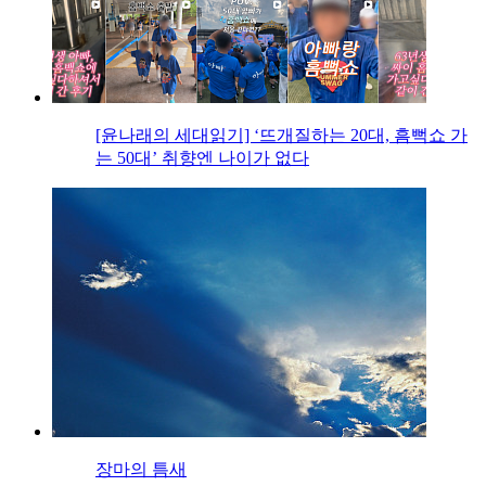
[윤나래의 세대읽기] ‘뜨개질하는 20대, 흠뻑쇼 가
는 50대’ 취향엔 나이가 없다
장마의 틈새