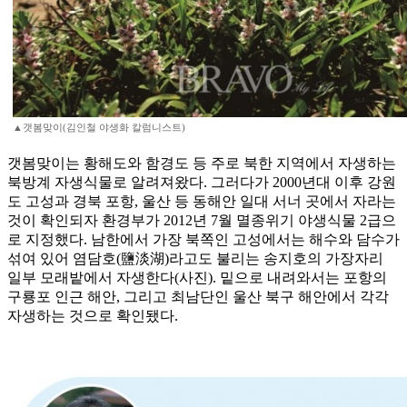
▲갯봄맞이(김인철 야생화 칼럼니스트)
갯봄맞이는 황해도와 함경도 등 주로 북한 지역에서 자생하는
북방계 자생식물로 알려져왔다. 그러다가 2000년대 이후 강원
도 고성과 경북 포항, 울산 등 동해안 일대 서너 곳에서 자라는
것이 확인되자 환경부가 2012년 7월 멸종위기 야생식물 2급으
로 지정했다. 남한에서 가장 북쪽인 고성에서는 해수와 담수가
섞여 있어 염담호(鹽淡湖)라고도 불리는 송지호의 가장자리
일부 모래밭에서 자생한다(사진). 밑으로 내려와서는 포항의
구룡포 인근 해안, 그리고 최남단인 울산 북구 해안에서 각각
자생하는 것으로 확인됐다.