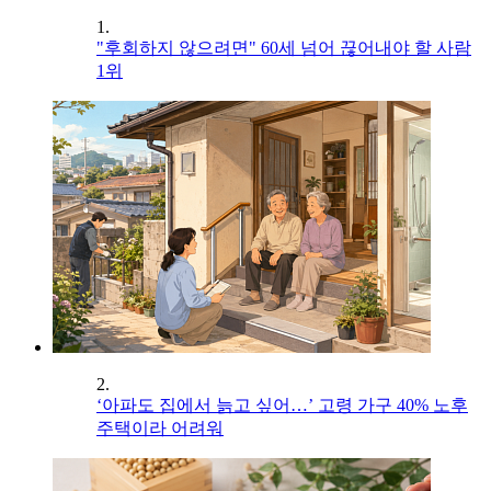
1.
"후회하지 않으려면" 60세 넘어 끊어내야 할 사람
1위
2.
‘아파도 집에서 늙고 싶어…’ 고령 가구 40% 노후
주택이라 어려워