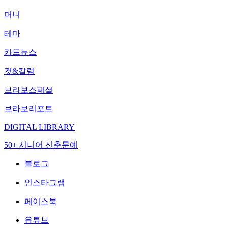
머니
테마
카드뉴스
컷&칼럼
브라보스페셜
브라보리포트
DIGITAL LIBRARY
50+ 시니어 신춘문예
블로그
인스타그램
페이스북
유튜브