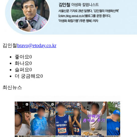
김인철
bravo@etoday.co.kr
좋아요
0
화나요
0
슬퍼요
0
더 궁금해요
0
최신뉴스