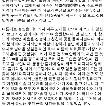
발령되는 날씨인데, 식물명에 ‘봄맞이’가 들어 있으니 어째 어
색하지 않니? 그게 바로 이 꽃의 유별성(類別性), 즉 주로 북한
지역에 자생하는 북방계 식물의 특성을 보여주는 거야. 옛날
봄이 늦은 함경도 바닷가에서 5~6월에 피는 이 꽃을 보고 갯봄
맞이란 이름을 붙인 거라고….”
나름대로 설명을 이어가자 겨우 고개를 끄덕이며, “그래, 열심
히 보고 사진 많이 찍어라” 하며 응원합니다. 먼 길 오느라, 찾
느라 바빴던 마음을 진정하고 찬찬히 꽃을 들여다봅니다. 바다
와 분리되어 있다지만 비바람이 강하게 불면 바닷물과 모래가
수시로 넘어올 성싶은 해안 호수, 이른바 석호(潟湖) 가장자리
모래밭에 핀 갯봄맞이. 키가 작은 건 5cm 안팎이고, 제법 큰 것
은 20cm를 넘을 정도이지만 무리 지은 모습은 영락없이 ‘잡
초’처럼 보입니다. 통통한 줄기에 잎이 좌우로 다닥다닥 달리
고, 줄기와 잎 사이 겨드랑이마다 아주 옅은 붉은색이 도는 흰
꽃이 역시 다닥다닥 돋아나 있습니다. 꽃 색이 아예 흰 것도 있
다고 합니다. 새끼손톱만 한 꽃은 끝이 다섯 갈래로 갈라지고
그 가운데 수술 다섯 개와 암술 한 개가 자리 잡고 있습니다. 그
런데 잎과 꽃 모두 자루 없이 줄기에 바싹 달라붙어 있어 개개
의 꽃을 예쁘게 담기가 쉽지 않습니다. 자생지는 극히 소수이
지만, 자생지에서 만나본 갯봄맞이의 개체는 수백, 수천을 넘
을 만큼 풍성해 멋진 군락 사진을 담을 수 있었습니다.