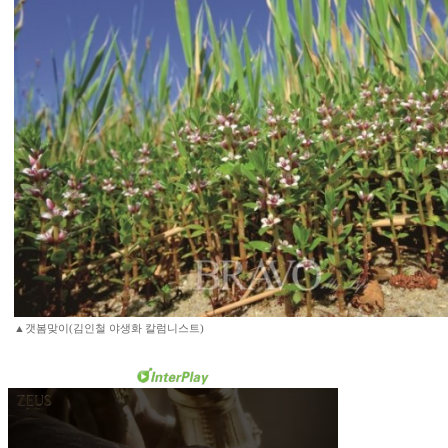
▲갯봄맞이(김인철 야생화 칼럼니스트)