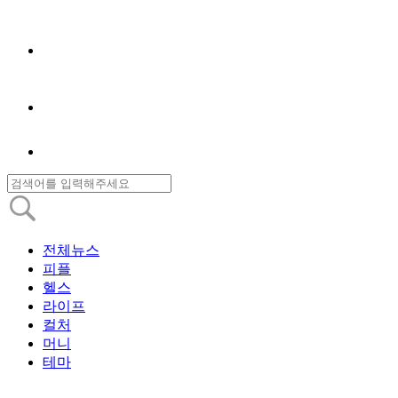
전체뉴스
피플
헬스
라이프
컬처
머니
테마