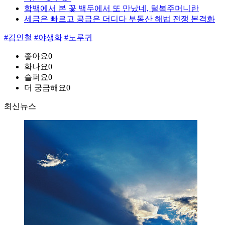
함백에서 본 꽃 백두에서 또 만났네, 털복주머니란
세금은 빠르고 공급은 더디다 부동산 해법 전쟁 본격화
#김인철
#야생화
#노루귀
좋아요
0
화나요
0
슬퍼요
0
더 궁금해요
0
최신뉴스