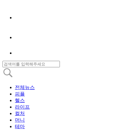
전체뉴스
피플
헬스
라이프
컬처
머니
테마