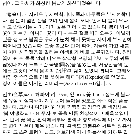
넘어, 그 자체가 화창한 봄날의 화신이었습니다.
그렇습니다. 자연은 부지런합니다. 풀과 나무들은 부지런합니
다. 흰 눈이 덮인 산을 보며 언제 봄이 오나, 언제나 봄이 오나
하고 안달하는 사이, 이미 꽃은 피어나고 있습니다. 봄이 와서
꽃이 피는 게 아니라, 꽃이 피니 봄은 절로 따라오는 게 아닐까
싶을 정도로 봄꽃은 우리가 눈치 채지 못하는 사이에 부지런히
피어나고 있습니다. 그중 봄보다 먼저 피어, 겨울이 가고 새봄
이 이미 시작됐음을 알리는 야생화가 바로 노루귀입니다. 원래
꽃이 핀 뒤 둘둘 말려 나오는 삼각형 모양의 잎이 노루의 귀를
닮았다 해서 노루귀란 국명(國名)을 얻었는데, 서양인들의 눈
에는 그것이 우리 몸속의 간(肝)과 닮아 보였나 봅니다. 그래서
학명 중 속명으로 간을 뜻하는 헤파티카(Hepatica)를 얻었고,
영어 이름은 아시안 리버리프(Asian Liverleaf)입니다.
전초(全草)라고 해봐야 키 10cm, 잎 5cm, 꽃 1.5cm 정도에 불과
해 유심히 살펴봐야 겨우 눈에 들어올 정도로 아주 작은 풀꽃
입니다. 그러나 다양한 꽃 색과 깜찍하고 앙증맞은 생김새는
‘봄 야생화의 대표 주자’로 꼽을 만큼 환상적이고 매혹적입니
다. 먼저 꽃 색은 흰색에서부터 홍색과 청보라색에 이르기까지
그 변이의 폭이 매우 넓습니다. 홍색도 연분홍에서부터 진홍색
까지 그 스펙트럼이 넓고, 청보라색 역시 하늘색에 가까운 옅