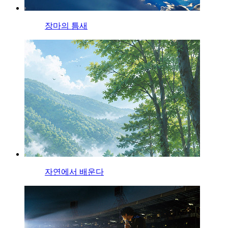
장마의 틈새
자연에서 배운다