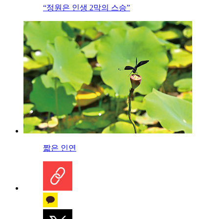
“정원은 인생 2막의 스승”
짧은 인연