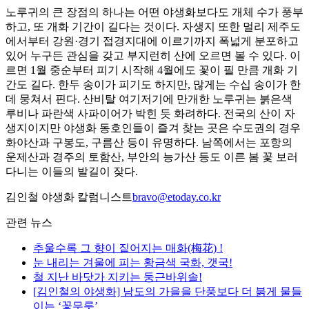
노루귀의 큰 장점의 하나는 어떤 야생화보다도 개체 수가 풍부
하고, 또 개화 기간이 길다는 것이다. 자생지 또한 멀리 제주도
에서부터 강원·경기 접경지대에 이르기까지 폭넓게 분포하고
있어 누구든 관심을 갖고 부지런히 산에 오르면 볼 수 있다. 이
르면 1월 중순부터 피기 시작해 4월에도 꽃이 필 만큼 개화 기
간도 길다. 한두 송이가 피기도 하지만, 많게는 수십 송이가 한
데 뭉쳐서 핀다. 산비탈 여기저기에 만개한 노루귀는 붉은색
루비나 파란색 사파이어가 박힌 듯 화려하다. 전국의 산이 자
생지이지만 야생화 동호인들이 즐겨 찾는 곳은 수도권의 경우
화야산과 구봉도, 구름산 등이 유명하다. 남쪽에서는 포항의
운제산과 경주의 토함산, 부안의 능가산 등도 이른 봄 꽃 보러
다니는 이들의 발길이 잦다.
김인철 야생화 칼럼니스트
bravo@etoday.co.kr
관련 뉴스
추울수록 그 향이 짙어지는 매화(梅花) !
눈 내리는 겨울에 피는 황금색 국화, 갯국!
철 지난 바닷가 지키는 둥근바위솔!
[김인철의 야생화] 남도의 가을을 단풍보다 더 붉게 물들
이는 ‘꽃무릇’