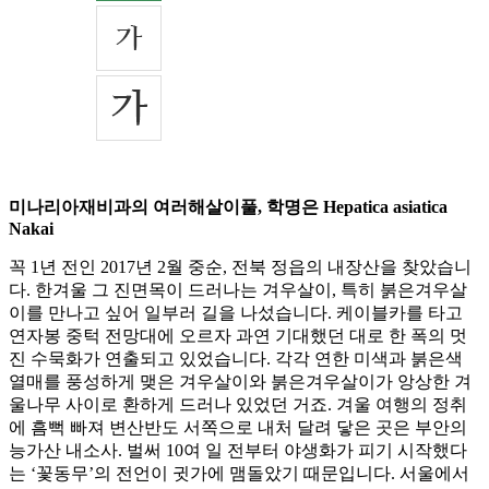
미나리아재비과의 여러해살이풀, 학명은 Hepatica asiatica
Nakai
꼭 1년 전인 2017년 2월 중순, 전북 정읍의 내장산을 찾았습니
다. 한겨울 그 진면목이 드러나는 겨우살이, 특히 붉은겨우살
이를 만나고 싶어 일부러 길을 나섰습니다. 케이블카를 타고
연자봉 중턱 전망대에 오르자 과연 기대했던 대로 한 폭의 멋
진 수묵화가 연출되고 있었습니다. 각각 연한 미색과 붉은색
열매를 풍성하게 맺은 겨우살이와 붉은겨우살이가 앙상한 겨
울나무 사이로 환하게 드러나 있었던 거죠. 겨울 여행의 정취
에 흠뻑 빠져 변산반도 서쪽으로 내처 달려 닿은 곳은 부안의
능가산 내소사. 벌써 10여 일 전부터 야생화가 피기 시작했다
는 ‘꽃동무’의 전언이 귓가에 맴돌았기 때문입니다. 서울에서