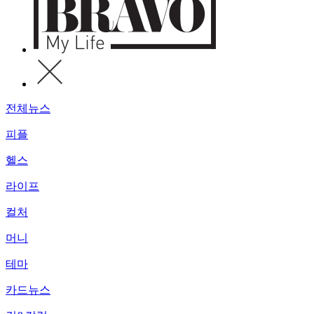
전체뉴스
피플
헬스
라이프
컬처
머니
테마
카드뉴스