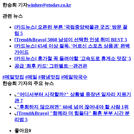
한승희 기자
winhee@etoday.co.kr
관련 뉴스
[카드뉴스] 오픈런 부른 '국립중앙박물관 굿즈' 방문 꿀
팁 5
[Trend&Bravo] 5060 남성이 선택한 인생 취미 BEST 5
[카드뉴스] 65세 이상 필독, '어르신 스포츠 상품권' 완벽
가이드
[카드뉴스] 휴가철 꼭 들려야할 '고속도로 휴게소 맛집' 5
공급 '최후 카드' 그린벨트⋯관건은
#메밀맛집
#메밀
#평냉맛집
#메밀막국수
한승희 기자의 주요 뉴스
⌞
"어디서부터 시작할까?" 상황별 중장년 일자리 지원기
관 7
⌞
"후회하지 않으려면" 60세 넘어 끊어내야 할 사람 1위
⌞
[Trend&Bravo] "함께라 더 힘들다" 황혼 부부 시간 분
리법 5
좋아요
0