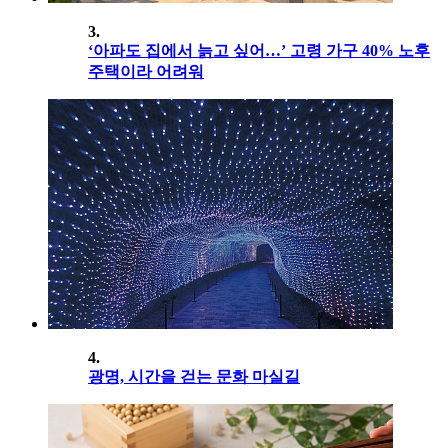
3.
‘아파도 집에서 늙고 싶어…’ 고령 가구 40% 노후
주택이라 어려워
4.
광명, 시간을 걷는 문화 마실길