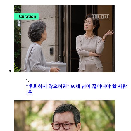
1.
"후회하지 않으려면" 60세 넘어 끊어내야 할 사람
1위