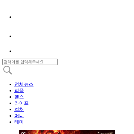
전체뉴스
피플
헬스
라이프
컬처
머니
테마