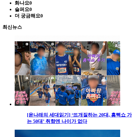
화나요
0
슬퍼요
0
더 궁금해요
0
최신뉴스
[윤나래의 세대읽기] ‘뜨개질하는 20대, 흠뻑쇼 가
는 50대’ 취향엔 나이가 없다