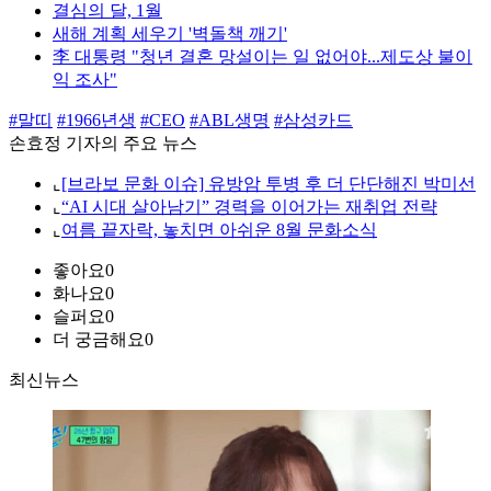
결심의 달, 1월
새해 계획 세우기 '벽돌책 깨기'
李 대통령 "청년 결혼 망설이는 일 없어야...제도상 불이
익 조사"
#말띠
#1966년생
#CEO
#ABL생명
#삼성카드
손효정 기자의 주요 뉴스
⌞
[브라보 문화 이슈] 유방암 투병 후 더 단단해진 박미선
⌞
“AI 시대 살아남기” 경력을 이어가는 재취업 전략
⌞
여름 끝자락, 놓치면 아쉬운 8월 문화소식
좋아요
0
화나요
0
슬퍼요
0
더 궁금해요
0
최신뉴스