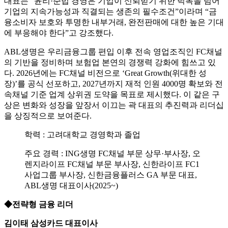
대표는 “윤리·준법 경영은 기업이 신뢰받기 위한 덕목을 넘어
기업의 지속가능성과 직결되는 생존의 필수조건”이라며 “금
융소비자 보호와 투명한 내부거래, 완전판매에 대한 높은 기대
에 부응해야 한다”고 강조했다.
ABL생명은 우리금융그룹 편입 이후 전속 영업조직인 FC채널
의 기반을 정비하며 보험업 본연의 경쟁력 강화에 힘쓰고 있
다. 2026년에는 FC채널 비전으로 ‘Great Growth(위대한 성
장)’를 공식 선포하고, 2027년까지 재적 인원 4000명 확보와 전
속채널 기준 업계 상위권 도약을 목표로 제시했다. 이 같은 구
상은 변화와 성장을 앞장서 이끄는 곽 대표의 추진력과 리더십
을 상징적으로 보여준다.
학력 : 고려대학교 경영학과 졸업
주요 경력 : ING생명 FC채널 부문 상무·부사장, 오
렌지라이프 FC채널 부문 부사장, 신한라이프 FC1
사업그룹 부사장, 신한금융플러스 GA 부문 대표,
ABL생명 대표이사(2025~)
◆전략형 금융 리더
김이태 삼성카드 대표이사