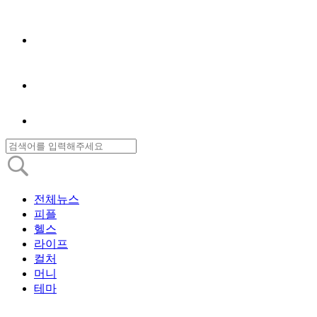
전체뉴스
피플
헬스
라이프
컬처
머니
테마