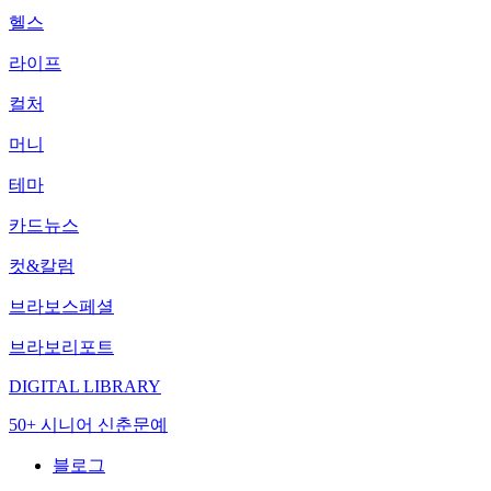
헬스
라이프
컬처
머니
테마
카드뉴스
컷&칼럼
브라보스페셜
브라보리포트
DIGITAL LIBRARY
50+ 시니어 신춘문예
블로그