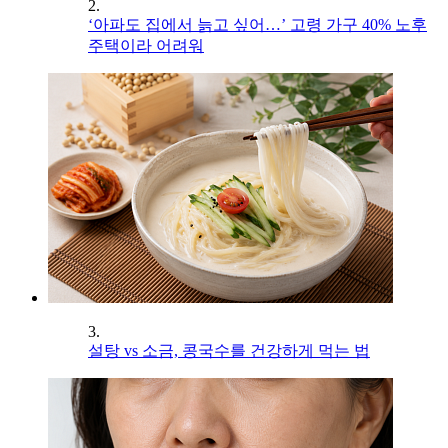
2.
‘아파도 집에서 늙고 싶어…’ 고령 가구 40% 노후
주택이라 어려워
3.
설탕 vs 소금, 콩국수를 건강하게 먹는 법