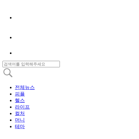
전체뉴스
피플
헬스
라이프
컬처
머니
테마