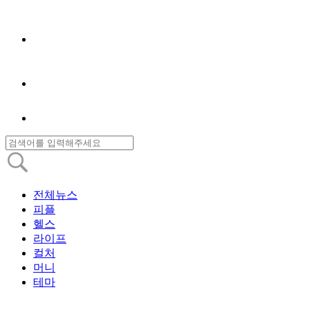
전체뉴스
피플
헬스
라이프
컬처
머니
테마