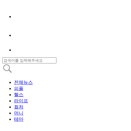
전체뉴스
피플
헬스
라이프
컬처
머니
테마