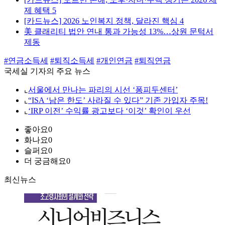
제 혜택 5
[카드뉴스] 2026 노인복지 정책, 달라진 핵심 4
美 클래리티 법안 연내 통과 가능성 13%…상원 문턱서
제동
#연금소득세
#퇴직소득세
#개인연금
#퇴직연금
국세실 기자의 주요 뉴스
⌞
서울에서 만나는 파리의 시선 ‘퐁피두센터’
⌞
“ISA ‘남은 한도’ 사라질 수 있다” 기존 가입자 주목!
⌞
‘IRP 이전’ 수익률 광고보다 ‘이것’ 확인이 우선
좋아요
0
화나요
0
슬퍼요
0
더 궁금해요
0
최신뉴스