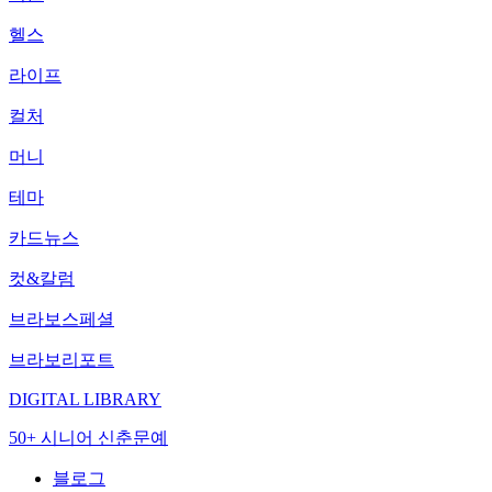
헬스
라이프
컬처
머니
테마
카드뉴스
컷&칼럼
브라보스페셜
브라보리포트
DIGITAL LIBRARY
50+ 시니어 신춘문예
블로그