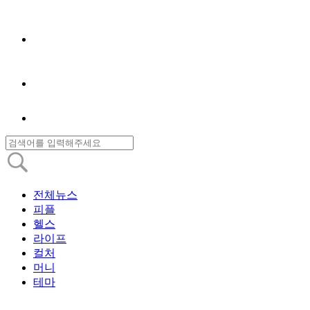
전체뉴스
피플
헬스
라이프
컬처
머니
테마