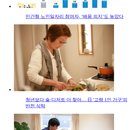
민간형 노인일자리 참여자, ‘배움 의지’도 높았다
청년보다 술·디저트 더 찾아… 日 '고령 1인 가구'의
반전 식탁