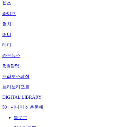
헬스
라이프
컬처
머니
테마
카드뉴스
컷&칼럼
브라보스페셜
브라보리포트
DIGITAL LIBRARY
50+ 시니어 신춘문예
블로그