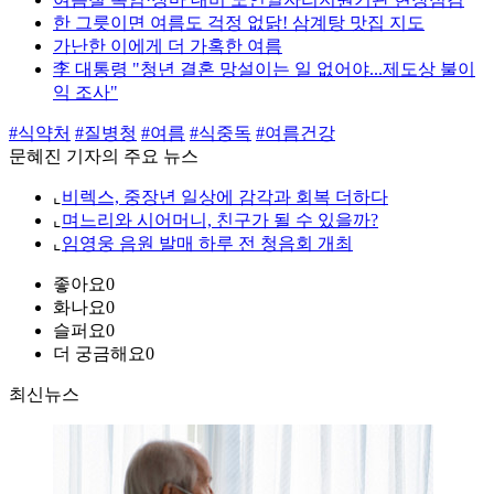
한 그릇이면 여름도 걱정 없닭! 삼계탕 맛집 지도
가난한 이에게 더 가혹한 여름
李 대통령 "청년 결혼 망설이는 일 없어야...제도상 불이
익 조사"
#식약처
#질병청
#여름
#식중독
#여름건강
문혜진 기자의 주요 뉴스
⌞
비렉스, 중장년 일상에 감각과 회복 더하다
⌞
며느리와 시어머니, 친구가 될 수 있을까?
⌞
임영웅 음원 발매 하루 전 청음회 개최
좋아요
0
화나요
0
슬퍼요
0
더 궁금해요
0
최신뉴스