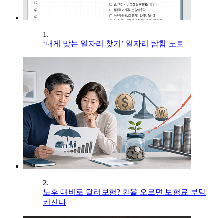
1.
‘내게 맞는 일자리 찾기’ 일자리 탐험 노트
2.
노후 대비로 달러보험? 환율 오르면 보험료 부담
커진다