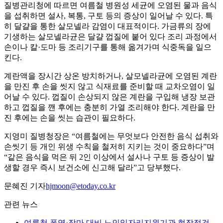
질병관리청에 따르면 여름철 병원성 세균에 오염된 물과 음식
을 섭취하면 설사, 복통, 구토 등의 증상이 일어날 수 있다. 특
히 달걀을 통한 살모넬라 감염이 대표적이다. 가금류의 장에
기생하는 살모넬라균은 달걀 껍질에 붙어 있다 조리 과정에서
손이나 칼·도마 등 조리기구를 통해 옮겨가며 식중독을 일으
킨다.
계란액을 장시간 상온 방치하거나, 살모넬라균에 오염된 계란
을 만진 후 손을 씻지 않고 식재료를 준비할 때 교차오염이 일
어날 수 있다. 껍질이 손상되지 않은 계란을 구입해 냉장 보관
하고 껍질을 깬 후에는 충분히 가열 조리해야 한다. 계란을 만
진 후에는 손을 씻는 습관이 필요하다.
지영미 질병청장은 “여름철에는 무엇보다 안전한 음식 섭취와
손씻기 등 개인 위생 수칙을 철저히 지키는 것이 중요하다”며
“같은 음식을 먹은 뒤 2인 이상에서 설사나 구토 등 증상이 발
생할 경우 즉시 보건소에 신고해 달라”고 당부했다.
문혜진 기자
hjmoon@etoday.co.kr
관련 뉴스
여름철 폭염·장마 대비 노인일자리지원기관 현장점검