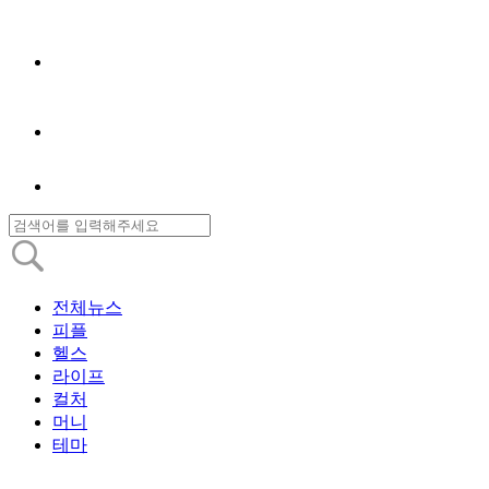
전체뉴스
피플
헬스
라이프
컬처
머니
테마