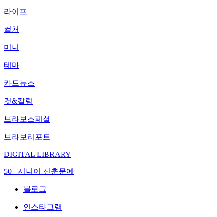
라이프
컬처
머니
테마
카드뉴스
컷&칼럼
브라보스페셜
브라보리포트
DIGITAL LIBRARY
50+ 시니어 신춘문예
블로그
인스타그램