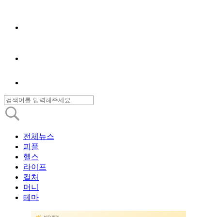
전체뉴스
피플
헬스
라이프
컬처
머니
테마