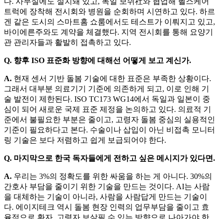
다. 사무실에도 설치돼 있고, 독일 보쉬社와 협업해 헬스케어
트럭에 장착해 전시회와 병원을 순회하며 시연하고 있다. 하르
겐 같은 도시의 스마트홈 쇼룸에서도 테스트가 이뤄지고 있고,
바이에른주와도 계약을 체결했다. 지역 전시회를 통해 요양기
관 관리자들과 활발히 접촉하고 있다.
Q. 향후 ISO 표준화 방향에 대해선 어떻게 보고 계신가.
A.
현재 센서 기반 돌봄 기술에 대한 표준은 부족한 상황이다.
그래서 대부분 의료기기 기준에 의존하게 되고, 이로 인해 기
술 발전이 제한된다. ISO TC173 WG14에서 독일과 일본이 중
심이 되어 새로운 국제 표준 제정을 논의하고 있다. 의료적 기
준에서 불필요한 부분은 줄이고, 고령자 돌봄 중심의 실용적인
기준이 필요하다고 본다. 수술이나 삽입이 아닌 비접촉 모니터
링 기술은 보다 저렴하고 쉽게 보급되어야 한다.
Q. 마지막으로 한국 독자들에게 전하고 싶은 메시지가 있다면.
A.
우리는 3%의 정확도를 위한 싸움을 하는 게 아니다. 30%의
간호사 부담을 줄이기 위한 기술을 만드는 것이다. AI는 사람
을 대체하는 기술이 아니라, 사람을 사람답게 만드는 기술이
다. 에이지테크 역시 돌봄 현장 인력의 업무부담을 줄이고 효
율적으로 환자, 고령자 보살필 수 있는 방향으로 나아가야 한