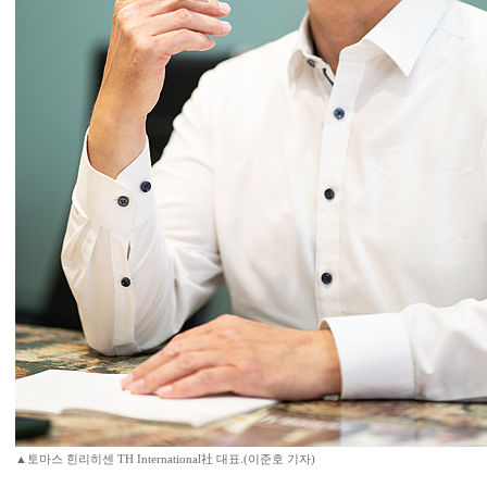
▲토마스 힌리히센 TH International社 대표.(이준호 기자)