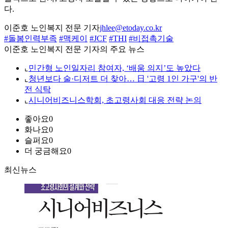
다.
이준호 노인복지 전문 기자
jhlee@etoday.co.kr
#돌봄인력부족
#맥케이
#JCF
#THI
#비접촉기술
이준호 노인복지 전문 기자의 주요 뉴스
⌞
민간형 노인일자리 참여자, ‘배움 의지’도 높았다
⌞
청년보다 술·디저트 더 찾아… 日 '고령 1인 가구'의 반
전 식탁
⌞
시니어비즈니스학회, 초고령사회 대응 전략 논의
좋아요
0
화나요
0
슬퍼요
0
더 궁금해요
0
최신뉴스