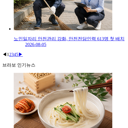
노인일자리 안전관리 강화, 안전전담인력 613명 첫 배치
2026-08-05
◀
1
2
3
4
5
▶
브라보 인기뉴스