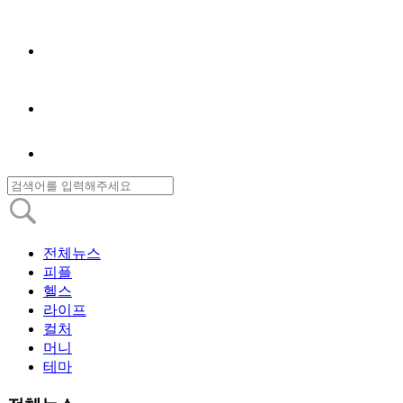
전체뉴스
피플
헬스
라이프
컬처
머니
테마